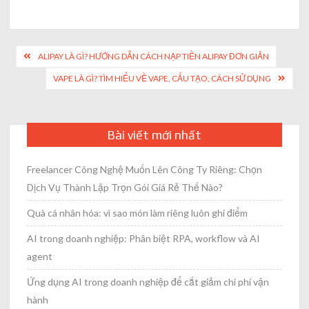
Post
ALIPAY LÀ GÌ? HƯỚNG DẪN CÁCH NẠP TIỀN ALIPAY ĐƠN GIẢN
navigation
VAPE LÀ GÌ? TÌM HIỂU VỀ VAPE, CẤU TẠO, CÁCH SỬ DỤNG
Bài viết mới nhất
Freelancer Công Nghệ Muốn Lên Công Ty Riêng: Chọn
Dịch Vụ Thành Lập Trọn Gói Giá Rẻ Thế Nào?
Quà cá nhân hóa: vì sao món làm riêng luôn ghi điểm
AI trong doanh nghiệp: Phân biệt RPA, workflow và AI
agent
Ứng dụng AI trong doanh nghiệp để cắt giảm chi phí vận
hành