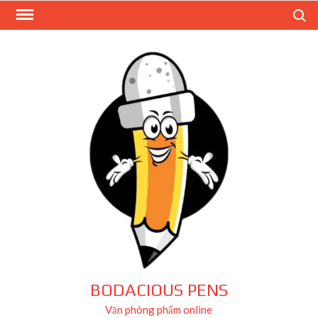
Skip
Search
to
content
BODACIOUS PENS
Văn phòng phẩm online