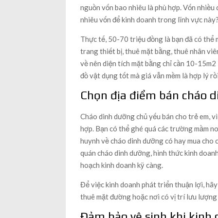
nguồn vốn bao nhiêu là phù hợp. Vốn nhiều 
nhiêu vốn để kinh doanh trong lĩnh vực này
Thực tế, 50-70 triệu đồng là bạn đã có thể
trang thiết bị, thuê mặt bằng, thuê nhân v
về nên diện tích mặt bằng chỉ cần 10-15m2 
đồ vật dụng tốt mà giá vẫn mềm là hợp lý rồi
Chọn địa điểm bán cháo d
Cháo dinh dưỡng chủ yếu bán cho trẻ em, vì 
hợp. Bạn có thể ghé quá các trường mầm non 
huynh về cháo dinh dưỡng có hay mua cho 
quán cháo dinh dưỡng, hình thức kinh doanh
hoạch kinh doanh kỹ càng.
Để việc kinh doanh phát triển thuận lợi, hã
thuê mặt đường hoặc nơi có vị trí lưu lượng 
Đảm bảo vệ sinh khi kinh