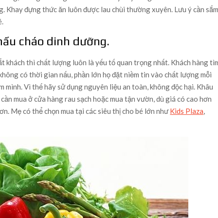
g. Khay đựng thức ăn luôn được lau chùi thường xuyên. Lưu ý cần sắ
é.
nấu cháo dinh dưỡng.
 khách thì chất lượng luôn là yếu tố quan trọng nhất. Khách hàng tì
hông có thời gian nấu, phần lớn họ đặt niềm tin vào chất lượng mỗi
 mình. Vì thế hãy sử dụng nguyên liệu an toàn, không độc hại. Khâu
củ cần mua ở cửa hàng rau sạch hoặc mua tận vườn, dù giá có cao hơn
ơn. Mẹ có thể chọn mua tại các siêu thị cho bé lớn như
Kids Plaza
,