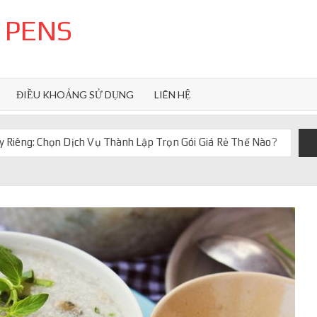
 PENS
ĐIỀU KHOẢNG SỬ DỤNG
LIÊN HỆ
 Riêng: Chọn Dịch Vụ Thành Lập Trọn Gói Giá Rẻ Thế Nào?
uôn ghi điểm
orkflow và AI agent
iảm chi phí vận hành
iúp web phản hồi 24/7
 truyền thống ra sao