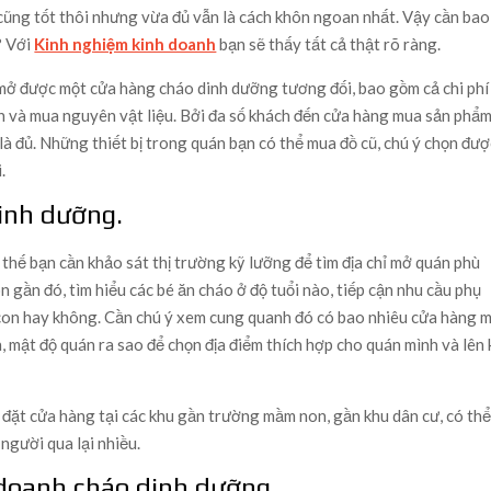
cũng tốt thôi nhưng vừa đủ vẫn là cách khôn ngoan nhất. Vậy cần bao
? Với
Kinh nghiệm kinh doanh
bạn sẽ thấy tất cả thật rõ ràng.
 mở được một cửa hàng cháo dinh dưỡng tương đối, bao gồm cả chi phí
iên và mua nguyên vật liệu. Bởi đa số khách đến cửa hàng mua sản phẩ
là đủ. Những thiết bị trong quán bạn có thể mua đồ cũ, chú ý chọn đượ
.
inh dưỡng.
thế bạn cần khảo sát thị trường kỹ lưỡng để tìm địa chỉ mở quán phù
gần đó, tìm hiểu các bé ăn cháo ở độ tuổi nào, tiếp cận nhu cầu phụ
con hay không. Cần chú ý xem cung quanh đó có bao nhiêu cửa hàng 
, mật độ quán ra sao để chọn địa điểm thích hợp cho quán mình và lên 
y đặt cửa hàng tại các khu gần trường mầm non, gần khu dân cư, có th
người qua lại nhiều.
 doanh cháo dinh dưỡng.