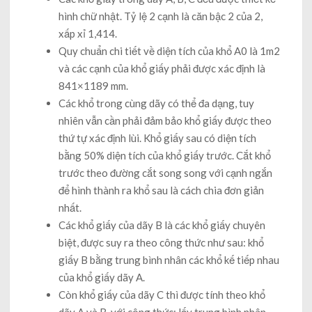
hình chữ nhật. Tỷ lệ 2 cạnh là căn bậc 2 của 2,
xấp xỉ 1,414.
Quy chuẩn chi tiết về diện tích của khổ A0 là 1m2
và các cạnh của khổ giấy phải được xác định là
841×1189 mm.
Các khổ trong cùng dãy có thể đa dạng, tuy
nhiên vẫn cần phải đảm bảo khổ giấy được theo
thứ tự xác định lùi. Khổ giấy sau có diện tích
bằng 50% diện tích của khổ giấy trước. Cắt khổ
trước theo đường cắt song song với cạnh ngắn
để hình thành ra khổ sau là cách chia đơn giản
nhất.
Các khổ giấy của dãy B là các khổ giấy chuyên
biệt, được suy ra theo công thức như sau: khổ
giấy B bằng trung bình nhân các khổ kế tiếp nhau
của khổ giấy dãy A.
Còn khổ giấy của dãy C thì được tính theo khổ