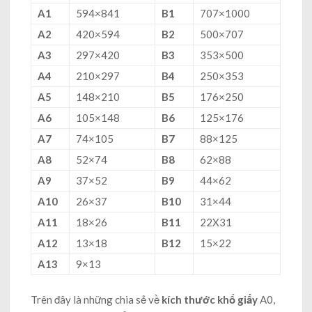
A1
594×841
B1
707×1000
A2
420×594
B2
500×707
A3
297×420
B3
353×500
A4
210×297
B4
250×353
A5
148×210
B5
176×250
A6
105×148
B6
125×176
A7
74×105
B7
88×125
A8
52×74
B8
62×88
A9
37×52
B9
44×62
A10
26×37
B10
31×44
A11
18×26
B11
22X31
A12
13×18
B12
15×22
A13
9×13
Trên đây là những chia sẻ về
kích thước khổ giấy
A0,