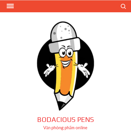
Skip
Search
to
content
BODACIOUS PENS
Văn phòng phẩm online