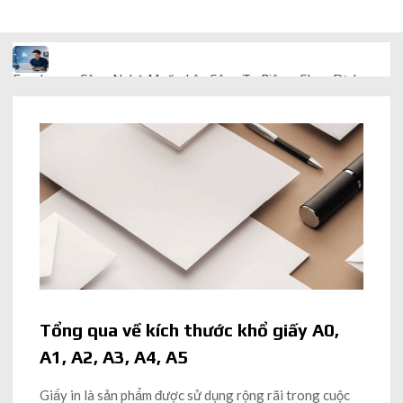
Freelancer Công Nghệ Muốn Lên Công Ty Riêng: Chọn Dịch
Vụ Thành Lập Trọn Gói Giá Rẻ Thế Nào?
Quà cá nhân hóa: vì sao món làm riêng luôn ghi điểm
AI trong doanh nghiệp: Phân biệt RPA, workflow và AI agent
Ứng dụng AI trong doanh nghiệp để cắt giảm chi phí vận hành
Ứng dụng AI cho chăm sóc khách hàng giúp web phản hồi
24/7
Tổng qua về kích thước khổ giấy A0,
AI agent cho doanh nghiệp khác chatbot truyền thống ra sao
A1, A2, A3, A4, A5
Giấy in là sản phẩm được sử dụng rộng rãi trong cuộc