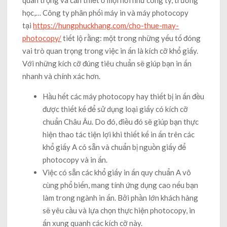
quan trọng và cần thiết ở mọi nơi như công ty, trường
học,… Công ty phân phối máy in và máy photocopy
tại
https://hungphuckhang.com/cho-thue-may-
photocopy/
tiết lộ rằng: một trong những yếu tố đóng
vai trò quan trọng trong việc in ấn là kích cỡ khổ giấy.
Với những kích cỡ đúng tiêu chuẩn sẽ giúp bạn in ấn
nhanh và chính xác hơn.
Hầu hết các máy photocopy hay thiết bị in ấn đều
được thiết kế để sử dụng loại giấy có kích cỡ
chuẩn Châu Âu. Do đó, điều đó sẽ giúp bạn thực
hiện thao tác tiện lợi khi thiết kế in ấn trên các
khổ giấy A có sẵn và chuẩn bị nguồn giấy để
photocopy và in ấn.
Việc có sẵn các khổ giấy in ấn quy chuẩn A vô
cùng phổ biến, mang tính ứng dụng cao nếu bạn
làm trong ngành in ấn. Bởi phần lớn khách hàng
sẽ yêu cầu và lựa chọn thực hiện photocopy, in
ấn xung quanh các kích cỡ này.