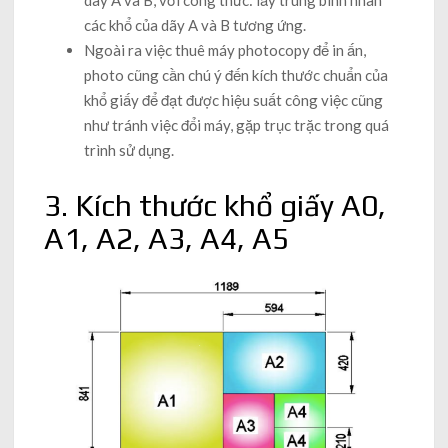
dãy A và B, với công thức: lấy trung bình nhân
các khổ của dãy A và B tương ứng.
Ngoài ra việc thuê máy photocopy để in ấn,
photo cũng cần chú ý đến kích thước chuẩn của
khổ giấy để đạt được hiệu suất công việc cũng
như tránh việc đổi máy, gặp trục trặc trong quá
trình sử dụng.
3. Kích thước khổ giấy A0,
A1, A2, A3, A4, A5