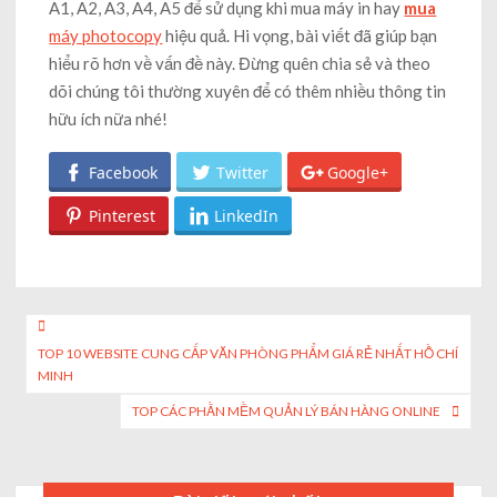
A1, A2, A3, A4, A5 để sử dụng khi mua máy in hay
mua
máy photocopy
hiệu quả. Hi vọng, bài viết đã giúp bạn
hiểu rõ hơn về vấn đề này. Đừng quên chia sẻ và theo
dõi chúng tôi thường xuyên để có thêm nhiều thông tin
hữu ích nữa nhé!
Facebook
Twitter
Google+
Pinterest
LinkedIn
Post
TOP 10 WEBSITE CUNG CẤP VĂN PHÒNG PHẨM GIÁ RẺ NHẤT HỒ CHÍ
navigation
MINH
TOP CÁC PHẦN MỀM QUẢN LÝ BÁN HÀNG ONLINE