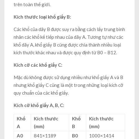
trên toàn thế giới.
Kích thước loại khổ giấy B:
Các khổ của dãy B được suy ra bằng cách lấy trung bình
nhân các khổ kế tiếp nhau của dãy A. Tương tự như các
khổ dãy A, khổ giấy B cũng được chia thành nhiều loại
kích thước khác nhau và được quy định từ B0 – B12.
Kích cỡ các khổ giấy C:
Mặc dù không được sử dụng nhiều như khổ giấy A và B
nhưng khổ giấy C cũng là một trong những loại kích cỡ
quy chuẩn của các khổ giấy.
Kích cỡ khổ giấy A, B, C:
Khổ
Kích thước
Khổ
Kích thước
A
(mm)
B
(mm)
A0
841×1189
B0
1000×1414