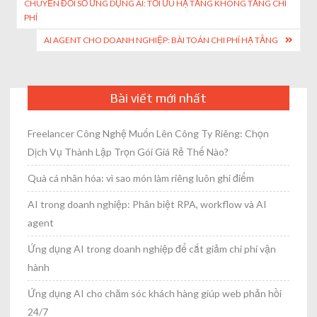
CHUYỂN ĐỔI SỐ ỨNG DỤNG AI: TỐI ƯU HẠ TẦNG KHÔNG TĂNG CHI
navigation
PHÍ
AI AGENT CHO DOANH NGHIỆP: BÀI TOÁN CHI PHÍ HẠ TẦNG
Bài viết mới nhất
Freelancer Công Nghệ Muốn Lên Công Ty Riêng: Chọn
Dịch Vụ Thành Lập Trọn Gói Giá Rẻ Thế Nào?
Quà cá nhân hóa: vì sao món làm riêng luôn ghi điểm
AI trong doanh nghiệp: Phân biệt RPA, workflow và AI
agent
Ứng dụng AI trong doanh nghiệp để cắt giảm chi phí vận
hành
Ứng dụng AI cho chăm sóc khách hàng giúp web phản hồi
24/7