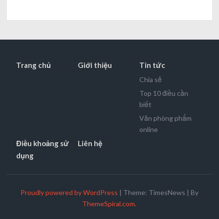
Trang chủ
Giới thiệu
Tin tức
Chia sẻ
Top 10 điều cần
biết
Văn phòng phẩm
online
Điều khoảng sử
Liên hệ
dụng
Proudly powered by WordPress
|
Theme: TimesNews
|
By
ThemeSpiral.com
.