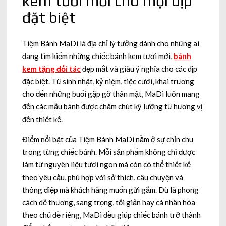
kem tươi mới cho mọi dịp
đặt biệt
Tiệm Bánh MaDi là địa chỉ lý tưởng dành cho những ai
đang tìm kiếm những chiếc bánh kem tươi mới,
bánh
kem tặng đối tác
đẹp mắt và giàu ý nghĩa cho các dịp
đặc biệt. Từ sinh nhật, kỷ niệm, tiệc cưới, khai trương
cho đến những buổi gặp gỡ thân mật, MaDi luôn mang
đến các mẫu bánh được chăm chút kỹ lưỡng từ hương vị
đến thiết kế.
Điểm nổi bật của Tiệm Bánh MaDi nằm ở sự chỉn chu
trong từng chiếc bánh. Mỗi sản phẩm không chỉ được
làm từ nguyên liệu tươi ngon mà còn có thể thiết kế
theo yêu cầu, phù hợp với sở thích, câu chuyện và
thông điệp mà khách hàng muốn gửi gắm. Dù là phong
cách dễ thương, sang trọng, tối giản hay cá nhân hóa
theo chủ đề riêng, MaDi đều giúp chiếc bánh trở thành