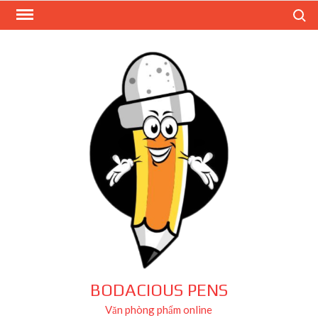
Skip
Search
to
content
BODACIOUS PENS
Văn phòng phẩm online