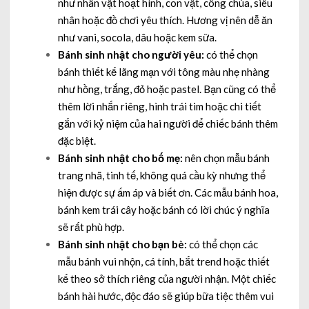
như nhân vật hoạt hình, con vật, công chúa, siêu
nhân hoặc đồ chơi yêu thích. Hương vị nên dễ ăn
như vani, socola, dâu hoặc kem sữa.
Bánh sinh nhật cho người yêu:
có thể chọn
bánh thiết kế lãng mạn với tông màu nhẹ nhàng
như hồng, trắng, đỏ hoặc pastel. Bạn cũng có thể
thêm lời nhắn riêng, hình trái tim hoặc chi tiết
gắn với kỷ niệm của hai người để chiếc bánh thêm
đặc biệt.
Bánh sinh nhật cho bố mẹ:
nên chọn mẫu bánh
trang nhã, tinh tế, không quá cầu kỳ nhưng thể
hiện được sự ấm áp và biết ơn. Các mẫu bánh hoa,
bánh kem trái cây hoặc bánh có lời chúc ý nghĩa
sẽ rất phù hợp.
Bánh sinh nhật cho bạn bè:
có thể chọn các
mẫu bánh vui nhộn, cá tính, bắt trend hoặc thiết
kế theo sở thích riêng của người nhận. Một chiếc
bánh hài hước, độc đáo sẽ giúp bữa tiệc thêm vui