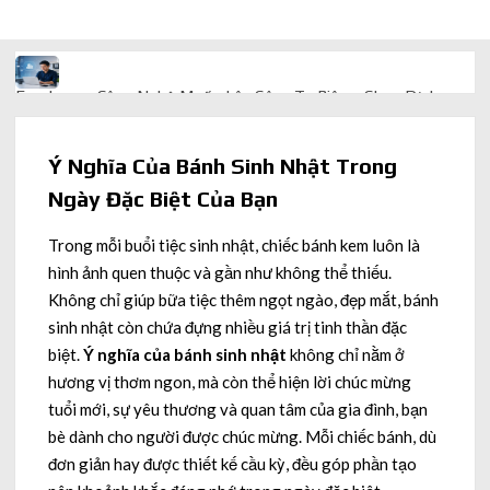
Freelancer Công Nghệ Muốn Lên Công Ty Riêng: Chọn Dịch
Vụ Thành Lập Trọn Gói Giá Rẻ Thế Nào?
Quà cá nhân hóa: vì sao món làm riêng luôn ghi điểm
Ý Nghĩa Của Bánh Sinh Nhật Trong
Ngày Đặc Biệt Của Bạn
AI trong doanh nghiệp: Phân biệt RPA, workflow và AI agent
Trong mỗi buổi tiệc sinh nhật, chiếc bánh kem luôn là
hình ảnh quen thuộc và gần như không thể thiếu.
Ứng dụng AI trong doanh nghiệp để cắt giảm chi phí vận hành
Không chỉ giúp bữa tiệc thêm ngọt ngào, đẹp mắt, bánh
sinh nhật còn chứa đựng nhiều giá trị tinh thần đặc
Ứng dụng AI cho chăm sóc khách hàng giúp web phản hồi
biệt.
Ý nghĩa của bánh sinh nhật
không chỉ nằm ở
24/7
hương vị thơm ngon, mà còn thể hiện lời chúc mừng
tuổi mới, sự yêu thương và quan tâm của gia đình, bạn
AI agent cho doanh nghiệp khác chatbot truyền thống ra sao
bè dành cho người được chúc mừng. Mỗi chiếc bánh, dù
đơn giản hay được thiết kế cầu kỳ, đều góp phần tạo