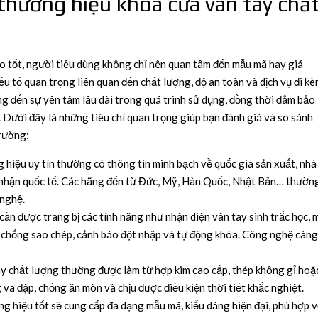
 thương hiệu khóa cửa vân tay chấ
o tốt, người tiêu dùng không chỉ nên quan tâm đến mẫu mã hay giá
u tố quan trọng liên quan đến chất lượng, độ an toàn và dịch vụ đi kè
g đến sự yên tâm lâu dài trong quá trình sử dụng, đồng thời đảm bảo
g. Dưới đây là những tiêu chí quan trọng giúp bạn đánh giá và so sánh
trường:
hiệu uy tín thường có thông tin minh bạch về quốc gia sản xuất, nhà
 nhận quốc tế. Các hãng đến từ Đức, Mỹ, Hàn Quốc, Nhật Bản… thườn
 nghệ.
ần được trang bị các tính năng như nhận diện vân tay sinh trắc học, 
cơ chống sao chép, cảnh báo đột nhập và tự động khóa. Công nghệ càn
y chất lượng thường được làm từ hợp kim cao cấp, thép không gỉ hoặ
va đập, chống ăn mòn và chịu được điều kiện thời tiết khắc nghiệt.
 hiệu tốt sẽ cung cấp đa dạng mẫu mã, kiểu dáng hiện đại, phù hợp v