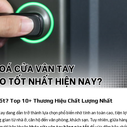
ốt? Top 10+ Thương Hiệu Chất Lượng Nhất
ay đang dần trở thành lựa chọn phổ biến nhờ tính an toàn cao, tiện lợ
ng gian từ nhà ở, căn hộ đến văn phòng, khách sạn. Tuy nhiên, giữa hàn
 người băn khoăn
khóa cửa vân tay hãng nào tốt
để vừa đảm bảo chấ