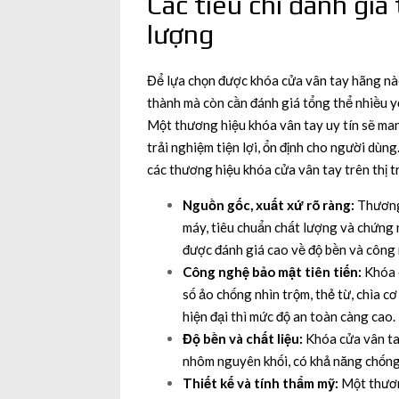
Các tiêu chí đánh giá
lượng
Để lựa chọn được khóa cửa vân tay hãng nà
thành mà còn cần đánh giá tổng thể nhiều yế
Một thương hiệu khóa vân tay uy tín sẽ man
trải nghiệm tiện lợi, ổn định cho người dùn
các thương hiệu khóa cửa vân tay trên thị 
Nguồn gốc, xuất xứ rõ ràng:
Thương 
máy, tiêu chuẩn chất lượng và chứng
được đánh giá cao về độ bền và công
Công nghệ bảo mật tiên tiến:
Khóa c
số ảo chống nhìn trộm, thẻ từ, chìa 
hiện đại thì mức độ an toàn càng cao.
Độ bền và chất liệu:
Khóa cửa vân ta
nhôm nguyên khối, có khả năng chống 
Thiết kế và tính thẩm mỹ:
Một thương