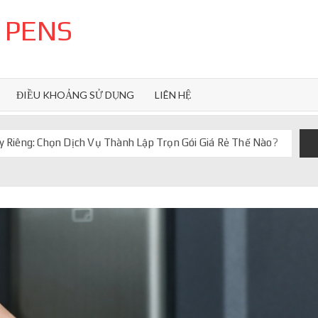
 PENS
ĐIỀU KHOẢNG SỬ DỤNG
LIÊN HỆ
 Riêng: Chọn Dịch Vụ Thành Lập Trọn Gói Giá Rẻ Thế Nào?
uôn ghi điểm
orkflow và AI agent
iảm chi phí vận hành
iúp web phản hồi 24/7
 truyền thống ra sao