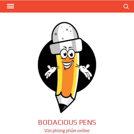
Skip
Search
to
content
BODACIOUS PENS
Văn phòng phẩm online