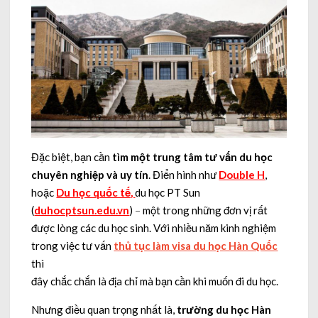
Đặc biệt, bạn cần
tìm một trung tâm tư vấn du học
chuyên nghiệp và uy tín
. Điển hình như
Double H
,
hoặc
Du học quốc tế,
du học PT Sun
(
duhocptsun.edu.vn
)
–
một trong những đơn vị rất
được lòng các du học sinh. Với nhiều năm kinh nghiệm
trong việc tư vấn
thủ tục làm visa du học Hàn Quốc
thì
đây chắc chắn là địa chỉ mà bạn cần khi muốn đi du học.
Nhưng điều quan trọng nhất là,
trường du học Hàn