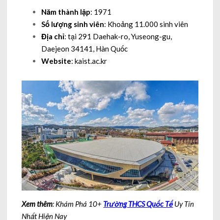
Năm thành lập
: 1971
Số lượng sinh viên
: Khoảng 11.000 sinh viên
Địa chỉ
: tại 291 Daehak-ro, Yuseong-gu,
Daejeon 34141, Hàn Quốc
Website
: kaist.ac.kr
Xem thêm
: Khám Phá 10+
Trường THCS Quốc Tế
Uy Tín
Nhất Hiện Nay