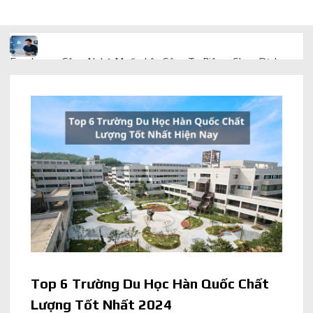
Freelancer Công Nghệ Muốn Lên Công Ty Riêng: Chọn Dịch
Vụ Thành Lập Trọn Gói Giá Rẻ Thế Nào?
Quà cá nhân hóa: vì sao món làm riêng luôn ghi điểm
AI trong doanh nghiệp: Phân biệt RPA, workflow và AI agent
Ứng dụng AI trong doanh nghiệp để cắt giảm chi phí vận hành
Ứng dụng AI cho chăm sóc khách hàng giúp web phản hồi
24/7
AI agent cho doanh nghiệp khác chatbot truyền thống ra sao
Top 6 Trường Du Học Hàn Quốc Chất
Lượng Tốt Nhất 2024