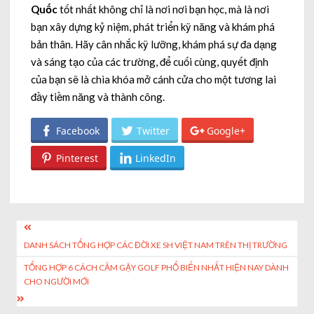
Quốc
tốt nhất không chỉ là nơi nơi bạn học, mà là nơi
bạn xây dựng kỷ niệm, phát triển kỹ năng và khám phá
bản thân. Hãy cân nhắc kỹ lưỡng, khám phá sự đa dạng
và sáng tạo của các trường, để cuối cùng, quyết định
của bạn sẽ là chìa khóa mở cánh cửa cho một tương lai
đầy tiềm năng và thành công.
Facebook
Twitter
Google+
Pinterest
LinkedIn
Post
DANH SÁCH TỔNG HỢP CÁC ĐỜI XE SH VIỆT NAM TRÊN THỊ TRƯỜNG
navigation
TỔNG HỢP 6 CÁCH CẦM GẬY GOLF PHỔ BIẾN NHẤT HIỆN NAY DÀNH
CHO NGƯỜI MỚI