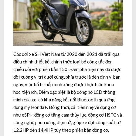
Các đời xe SH Việt Nam từ 2020 đến 2021 đã trải qua
điều chỉnh thiết kế, chính thức loại bỏ công tắc đèn
chiếu đối với phiên bản 150i. Đèn pha hiện nay đã được
dời xuống vị trí dưới cùng, phía trước là đèn định vị ban
ngày, việc bố trí nắp bình xăng được thực hiện khoa
học, tiện ích. Điểm đặc biệt là bộ đồng hồ LCD thông
minh của xe, có khả năng kết nối Bluetooth qua ứng
dụng my Honda+. Đồng thời, cải tiến nhẹ về động cơ
như eSP+, động cơ tăng cam thủy lực, động cơ HSTC và
công nghệ phun xăng điện tử, giúp xe đạt công suất từ
12.2HP đến 14.4HP tùy theo phiên bản động cơ.