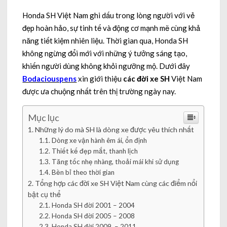
Honda SH Việt Nam ghi dấu trong lòng người với vẻ
đẹp hoàn hảo, sự tinh tế và động cơ mạnh mẽ cùng khả
năng tiết kiệm nhiên liệu. Thời gian qua, Honda SH
không ngừng đổi mới với những ý tưởng sáng tạo,
khiến người dùng không khỏi ngưỡng mộ. Dưới đây
Bodaciouspens
xin giới thiệu
các đời xe SH
Việt Nam
được ưa chuộng nhất trên thị trường ngày nay.
Mục lục
Những lý do mà SH là dòng xe được yêu thích nhất
Dòng xe vận hành êm ái, ổn định
Thiết kế đẹp mắt, thanh lịch
Tăng tốc nhẹ nhàng, thoải mái khi sử dụng
Bền bỉ theo thời gian
Tổng hợp các đời xe SH Việt Nam cùng các điểm nổi
bật cụ thể
Honda SH đời 2001 – 2004
Honda SH đời 2005 – 2008
Honda SH đời 2009 – 2011