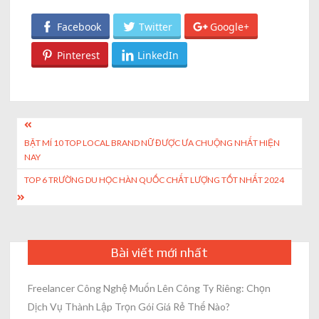
Facebook
Twitter
Google+
Pinterest
LinkedIn
Post
BẬT MÍ 10 TOP LOCAL BRAND NỮ ĐƯỢC ƯA CHUỘNG NHẤT HIỆN
navigation
NAY
TOP 6 TRƯỜNG DU HỌC HÀN QUỐC CHẤT LƯỢNG TỐT NHẤT 2024
Bài viết mới nhất
Freelancer Công Nghệ Muốn Lên Công Ty Riêng: Chọn
Dịch Vụ Thành Lập Trọn Gói Giá Rẻ Thế Nào?