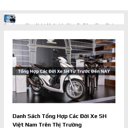
Freelancer Công Nghệ Muốn Lên Công Ty Riêng: Chọn Dịch
Vụ Thành Lập Trọn Gói Giá Rẻ Thế Nào?
Quà cá nhân hóa: vì sao món làm riêng luôn ghi điểm
AI trong doanh nghiệp: Phân biệt RPA, workflow và AI agent
Ứng dụng AI trong doanh nghiệp để cắt giảm chi phí vận hành
Ứng dụng AI cho chăm sóc khách hàng giúp web phản hồi
24/7
AI agent cho doanh nghiệp khác chatbot truyền thống ra sao
Danh Sách Tổng Hợp Các Đời Xe SH
Việt Nam Trên Thị Trường