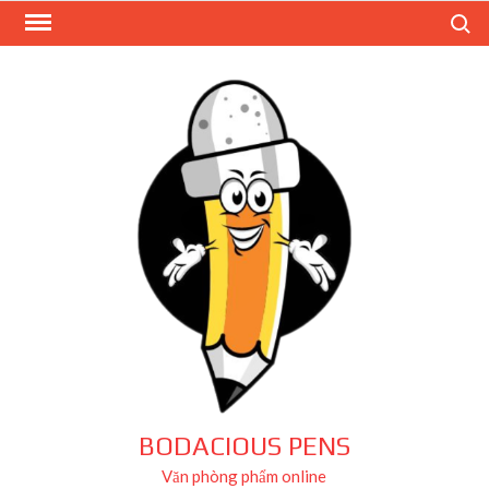
Skip
Search
to
content
BODACIOUS PENS
Văn phòng phẩm online