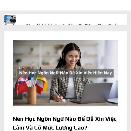
Freelancer Công Nghệ Muốn Lên Công Ty Riêng: Chọn Dịch
Vụ Thành Lập Trọn Gói Giá Rẻ Thế Nào?
Quà cá nhân hóa: vì sao món làm riêng luôn ghi điểm
AI trong doanh nghiệp: Phân biệt RPA, workflow và AI agent
Ứng dụng AI trong doanh nghiệp để cắt giảm chi phí vận hành
Ứng dụng AI cho chăm sóc khách hàng giúp web phản hồi
24/7
AI agent cho doanh nghiệp khác chatbot truyền thống ra sao
Nên Học Ngôn Ngữ Nào Để Dễ Xin Việc
Làm Và Có Mức Lương Cao?