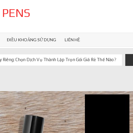
 PENS
ĐIỀU KHOẢNG SỬ DỤNG
LIÊN HỆ
 Riêng: Chọn Dịch Vụ Thành Lập Trọn Gói Giá Rẻ Thế Nào?
uôn ghi điểm
orkflow và AI agent
iảm chi phí vận hành
iúp web phản hồi 24/7
 truyền thống ra sao