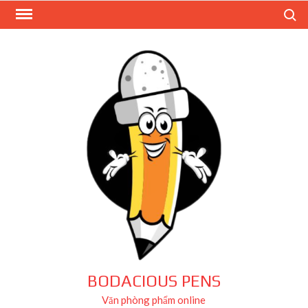
Skip
Search
to
content
BODACIOUS PENS
Văn phòng phẩm online