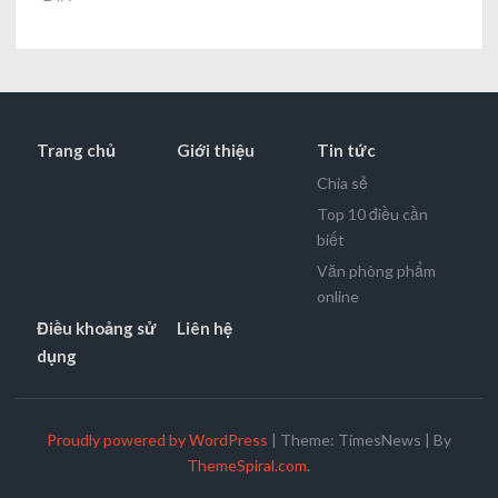
Trang chủ
Giới thiệu
Tin tức
Chia sẻ
Top 10 điều cần
biết
Văn phòng phẩm
online
Điều khoảng sử
Liên hệ
dụng
Proudly powered by WordPress
|
Theme: TimesNews
|
By
ThemeSpiral.com
.