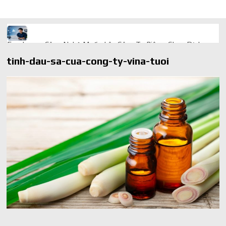
Freelancer Công Nghệ Muốn Lên Công Ty Riêng: Chọn Dịch
Vụ Thành Lập Trọn Gói Giá Rẻ Thế Nào?
tinh-dau-sa-cua-cong-ty-vina-tuoi
Quà cá nhân hóa: vì sao món làm riêng luôn ghi điểm
AI trong doanh nghiệp: Phân biệt RPA, workflow và AI agent
Ứng dụng AI trong doanh nghiệp để cắt giảm chi phí vận hành
Ứng dụng AI cho chăm sóc khách hàng giúp web phản hồi
24/7
AI agent cho doanh nghiệp khác chatbot truyền thống ra sao