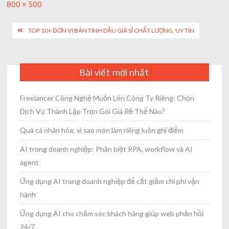
Full
800 × 500
size
Post
TOP 10+ ĐƠN VỊ BÁN TINH DẦU GIÁ SỈ CHẤT LƯỢNG, UY TÍN
navigation
Bài viết mới nhất
Freelancer Công Nghệ Muốn Lên Công Ty Riêng: Chọn
Dịch Vụ Thành Lập Trọn Gói Giá Rẻ Thế Nào?
Quà cá nhân hóa: vì sao món làm riêng luôn ghi điểm
AI trong doanh nghiệp: Phân biệt RPA, workflow và AI
agent
Ứng dụng AI trong doanh nghiệp để cắt giảm chi phí vận
hành
Ứng dụng AI cho chăm sóc khách hàng giúp web phản hồi
24/7