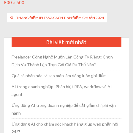
Full
800 × 500
size
Post
THANG ĐIỂM IELTS VÀ CÁCH TÍNH ĐIỂM CHUẨN 2024
navigation
Bài viết mới nhất
Freelancer Công Nghệ Muốn Lên Công Ty Riêng: Chọn
Dịch Vụ Thành Lập Trọn Gói Giá Rẻ Thế Nào?
Quà cá nhân hóa: vì sao món làm riêng luôn ghi điểm
AI trong doanh nghiệp: Phân biệt RPA, workflow và AI
agent
Ứng dụng AI trong doanh nghiệp để cắt giảm chi phí vận
hành
Ứng dụng AI cho chăm sóc khách hàng giúp web phản hồi
24/7