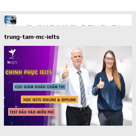
Freelancer Công Nghệ Muốn Lên Công Ty Riêng: Chọn Dịch
Vụ Thành Lập Trọn Gói Giá Rẻ Thế Nào?
trung-tam-mc-ielts
Quà cá nhân hóa: vì sao món làm riêng luôn ghi điểm
AI trong doanh nghiệp: Phân biệt RPA, workflow và AI agent
Ứng dụng AI trong doanh nghiệp để cắt giảm chi phí vận hành
Ứng dụng AI cho chăm sóc khách hàng giúp web phản hồi
24/7
AI agent cho doanh nghiệp khác chatbot truyền thống ra sao