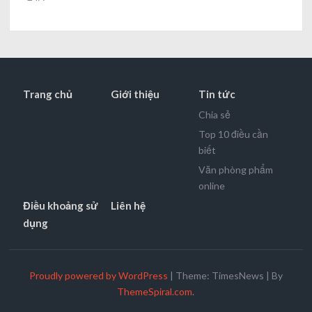
Trang chủ
Giới thiệu
Tin tức
Chia sẻ
Top 10 điều cần
biết
Văn phòng phẩm
online
Điều khoảng sử
Liên hệ
dụng
Proudly powered by WordPress
|
Theme: TimesNews
|
By
ThemeSpiral.com
.