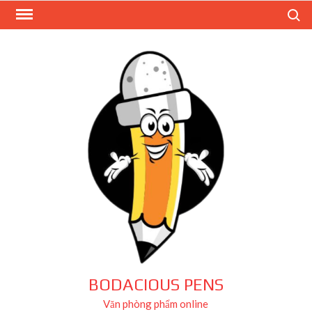
Skip
Search
to
content
BODACIOUS PENS
Văn phòng phẩm online