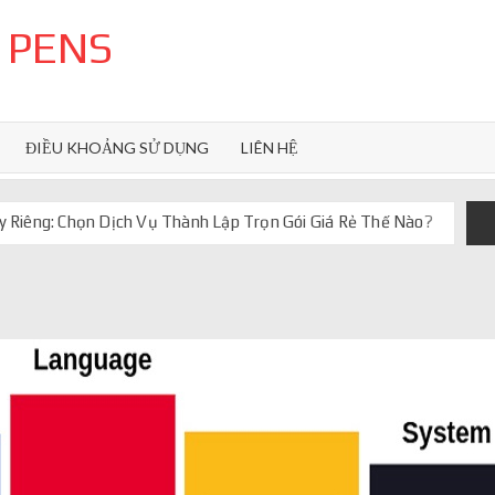
 PENS
ĐIỀU KHOẢNG SỬ DỤNG
LIÊN HỆ
 Riêng: Chọn Dịch Vụ Thành Lập Trọn Gói Giá Rẻ Thế Nào?
uôn ghi điểm
orkflow và AI agent
iảm chi phí vận hành
iúp web phản hồi 24/7
 truyền thống ra sao