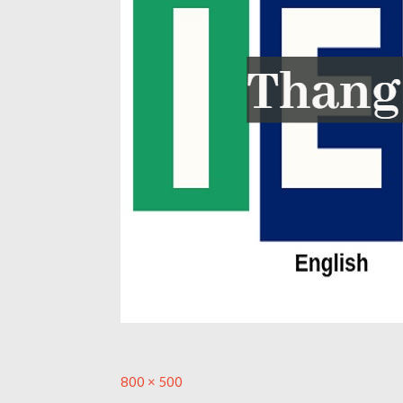
Full
800 × 500
size