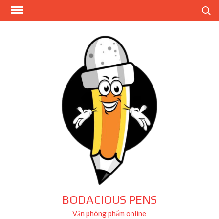
Skip
Search
to
content
BODACIOUS PENS
Văn phòng phẩm online