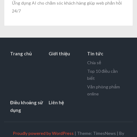
Ứng dụng AI cho chăm sóc khách hàng giúp web phản hồi
24/7
Trang chủ
Giới thiệu
Tin tức
Chia sẻ
Top 10 điều cần
biết
Văn phòng phẩm
online
Điều khoảng sử
Liên hệ
dụng
Proudly powered by WordPress
|
Theme: TimesNews
|
By