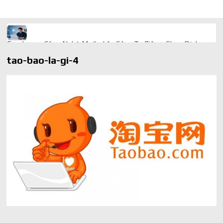
Freelancer Công Nghệ Muốn Lên Công Ty Riêng: Chọn Dịch
Vụ Thành Lập Trọn Gói Giá Rẻ Thế Nào?
tao-bao-la-gi-4
Quà cá nhân hóa: vì sao món làm riêng luôn ghi điểm
AI trong doanh nghiệp: Phân biệt RPA, workflow và AI agent
Ứng dụng AI trong doanh nghiệp để cắt giảm chi phí vận hành
Ứng dụng AI cho chăm sóc khách hàng giúp web phản hồi
24/7
AI agent cho doanh nghiệp khác chatbot truyền thống ra sao