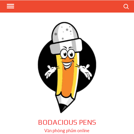
Skip
Search
to
content
BODACIOUS PENS
Văn phòng phẩm online