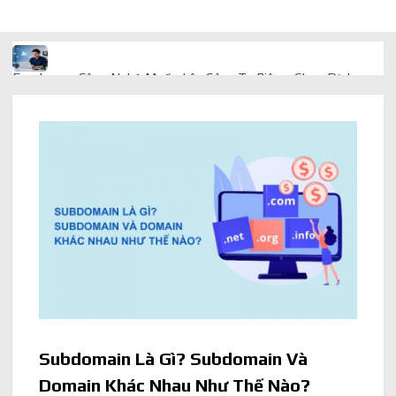
Freelancer Công Nghệ Muốn Lên Công Ty Riêng: Chọn Dịch
Vụ Thành Lập Trọn Gói Giá Rẻ Thế Nào?
Quà cá nhân hóa: vì sao món làm riêng luôn ghi điểm
AI trong doanh nghiệp: Phân biệt RPA, workflow và AI agent
Ứng dụng AI trong doanh nghiệp để cắt giảm chi phí vận hành
Ứng dụng AI cho chăm sóc khách hàng giúp web phản hồi
24/7
AI agent cho doanh nghiệp khác chatbot truyền thống ra sao
Subdomain Là Gì? Subdomain Và
Domain Khác Nhau Như Thế Nào?