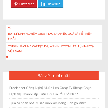
Pinterest
LinkedIn
Post
BẬT MÍ KINH NGHIỆM ORDER TAOBAO HIỆU QUẢ VÀ TIẾT KIỆM
navigation
NHẤT
TOP 8 NHÀ CUNG CẤP DỊCH VỤ AN NINH TỐT NHẤT HIỆN NAY TẠI
VIỆT NAM
Bài viết mới nhất
Freelancer Công Nghệ Muốn Lên Công Ty Riêng: Chọn
Dịch Vụ Thành Lập Trọn Gói Giá Rẻ Thế Nào?
Quà cá nhân hóa: vì sao món làm riêng luôn ghi điểm