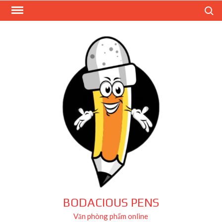
Skip
Search
to
content
BODACIOUS PENS
Văn phòng phẩm online