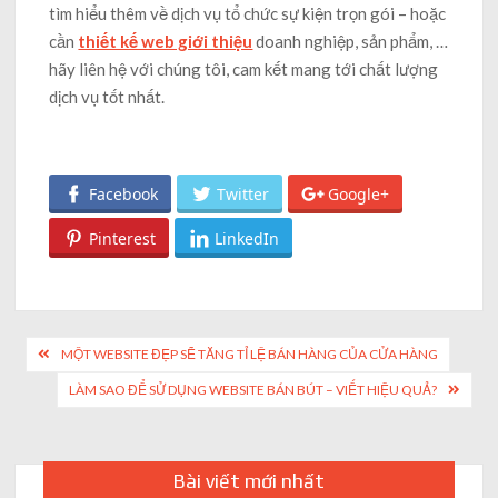
tìm hiểu thêm về dịch vụ tổ chức sự kiện trọn gói – hoặc
cần
thiết kế web giới thiệu
doanh nghiệp, sản phẩm, …
hãy liên hệ với chúng tôi, cam kết mang tới chất lượng
dịch vụ tốt nhất.
Facebook
Twitter
Google+
Pinterest
LinkedIn
Post
MỘT WEBSITE ĐẸP SẼ TĂNG TỈ LỆ BÁN HÀNG CỦA CỬA HÀNG
navigation
LÀM SAO ĐỂ SỬ DỤNG WEBSITE BÁN BÚT – VIẾT HIỆU QUẢ?
Bài viết mới nhất