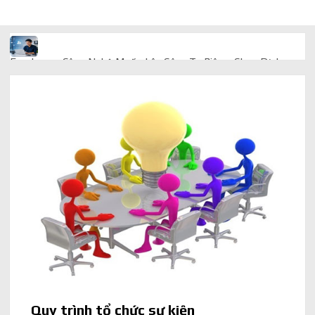
Freelancer Công Nghệ Muốn Lên Công Ty Riêng: Chọn Dịch
Vụ Thành Lập Trọn Gói Giá Rẻ Thế Nào?
Quà cá nhân hóa: vì sao món làm riêng luôn ghi điểm
AI trong doanh nghiệp: Phân biệt RPA, workflow và AI agent
Ứng dụng AI trong doanh nghiệp để cắt giảm chi phí vận hành
Ứng dụng AI cho chăm sóc khách hàng giúp web phản hồi
24/7
AI agent cho doanh nghiệp khác chatbot truyền thống ra sao
Quy trình tổ chức sự kiện