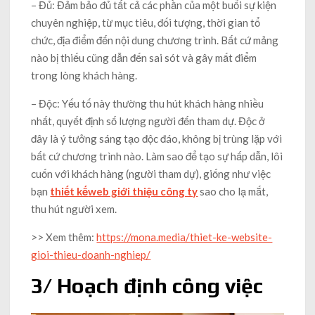
– Đủ: Đảm bảo đủ tất cả các phần của một buổi sự kiện
chuyên nghiệp, từ mục tiêu, đối tượng, thời gian tổ
chức, địa điểm đến nội dung chương trình. Bất cứ mảng
nào bị thiếu cũng dẫn đến sai sót và gây mất điểm
trong lòng khách hàng.
– Độc: Yếu tố này thường thu hút khách hàng nhiều
nhất, quyết định số lượng người đến tham dự. Độc ở
đây là ý tưởng sáng tạo độc đáo, không bị trùng lặp với
bất cứ chương trình nào. Làm sao để tạo sự hấp dẫn, lôi
cuốn với khách hàng (người tham dự), giống như việc
bạn
thiết kế
web giới thiệu công ty
sao cho lạ mắt,
thu hút người xem.
>> Xem thêm:
https://mona.media/thiet-ke-website-
gioi-thieu-doanh-nghiep/
3/ Hoạch định công việc