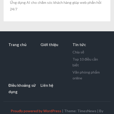
Ứng dụng AI cho chăm sóc khách hàng giúp web phản hồi
24/7
Trang chủ
Giới thiệu
Tin tức
Chia sẻ
Top 10 điều cần
biết
Văn phòng phẩm
online
Điều khoảng sử
Liên hệ
dụng
Proudly powered by WordPress
|
Theme: TimesNews
|
By