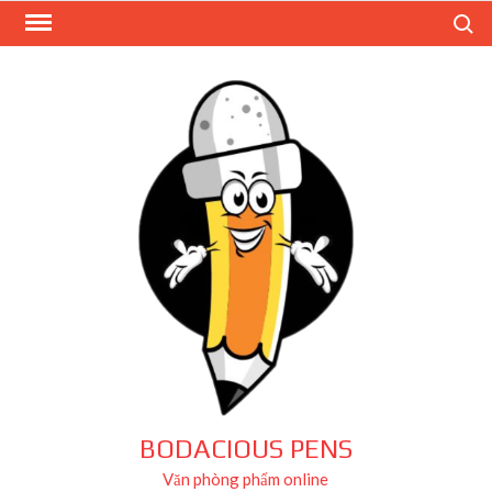
Skip
Search
to
content
BODACIOUS PENS
Văn phòng phẩm online