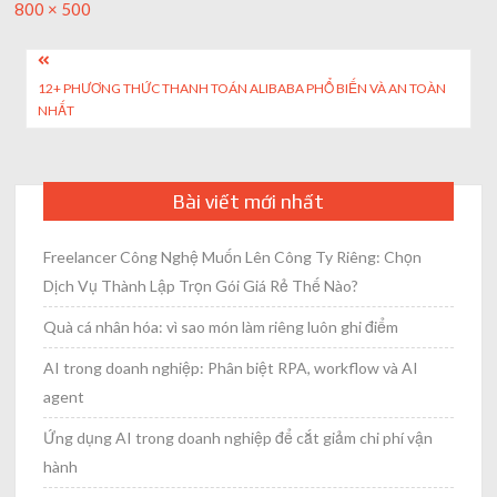
Full
800 × 500
size
Post
12+ PHƯƠNG THỨC THANH TOÁN ALIBABA PHỔ BIẾN VÀ AN TOÀN
navigation
NHẤT
Bài viết mới nhất
Freelancer Công Nghệ Muốn Lên Công Ty Riêng: Chọn
Dịch Vụ Thành Lập Trọn Gói Giá Rẻ Thế Nào?
Quà cá nhân hóa: vì sao món làm riêng luôn ghi điểm
AI trong doanh nghiệp: Phân biệt RPA, workflow và AI
agent
Ứng dụng AI trong doanh nghiệp để cắt giảm chi phí vận
hành