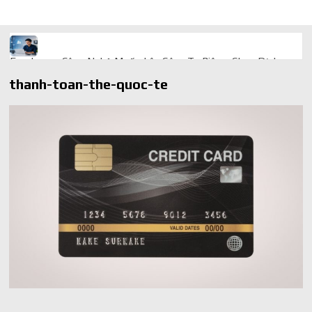
Freelancer Công Nghệ Muốn Lên Công Ty Riêng: Chọn Dịch
Vụ Thành Lập Trọn Gói Giá Rẻ Thế Nào?
thanh-toan-the-quoc-te
Quà cá nhân hóa: vì sao món làm riêng luôn ghi điểm
AI trong doanh nghiệp: Phân biệt RPA, workflow và AI agent
Ứng dụng AI trong doanh nghiệp để cắt giảm chi phí vận hành
Ứng dụng AI cho chăm sóc khách hàng giúp web phản hồi
24/7
AI agent cho doanh nghiệp khác chatbot truyền thống ra sao