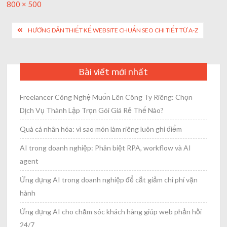
Full
800 × 500
size
Post
HƯỚNG DẪN THIẾT KẾ WEBSITE CHUẨN SEO CHI TIẾT TỪ A-Z
navigation
Bài viết mới nhất
Freelancer Công Nghệ Muốn Lên Công Ty Riêng: Chọn
Dịch Vụ Thành Lập Trọn Gói Giá Rẻ Thế Nào?
Quà cá nhân hóa: vì sao món làm riêng luôn ghi điểm
AI trong doanh nghiệp: Phân biệt RPA, workflow và AI
agent
Ứng dụng AI trong doanh nghiệp để cắt giảm chi phí vận
hành
Ứng dụng AI cho chăm sóc khách hàng giúp web phản hồi
24/7