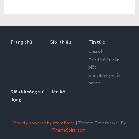
Trang chủ
Giới thiệu
Tin tức
Chia sẻ
Top 10 điều cần
biết
Văn phòng phẩm
online
Điều khoảng sử
Liên hệ
dụng
Proudly powered by WordPress
|
Theme: TimesNews
|
By
ThemeSpiral.com
.