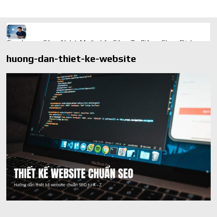
Freelancer Công Nghệ Muốn Lên Công Ty Riêng: Chọn Dịch
Vụ Thành Lập Trọn Gói Giá Rẻ Thế Nào?
huong-dan-thiet-ke-website
Quà cá nhân hóa: vì sao món làm riêng luôn ghi điểm
AI trong doanh nghiệp: Phân biệt RPA, workflow và AI agent
Ứng dụng AI trong doanh nghiệp để cắt giảm chi phí vận hành
Ứng dụng AI cho chăm sóc khách hàng giúp web phản hồi
24/7
AI agent cho doanh nghiệp khác chatbot truyền thống ra sao