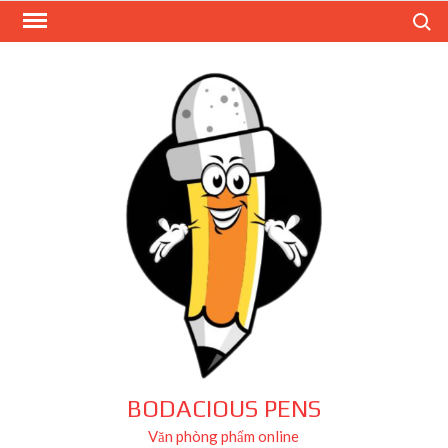
Skip
Search
to
content
BODACIOUS PENS
Văn phòng phẩm online