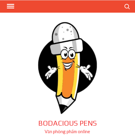
Skip
Search
to
content
BODACIOUS PENS
Văn phòng phẩm online