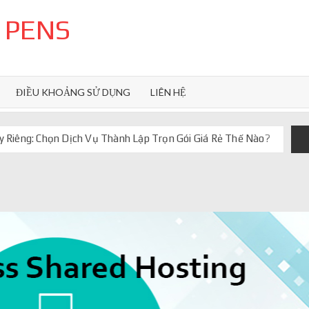
 PENS
ĐIỀU KHOẢNG SỬ DỤNG
LIÊN HỆ
 Riêng: Chọn Dịch Vụ Thành Lập Trọn Gói Giá Rẻ Thế Nào?
uôn ghi điểm
orkflow và AI agent
iảm chi phí vận hành
iúp web phản hồi 24/7
 truyền thống ra sao