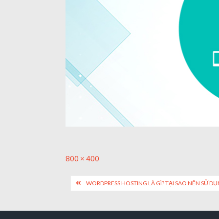
Full
800 × 400
size
Post
WORDPRESS HOSTING LÀ GÌ? TẠI SAO NÊN SỬ 
navigation