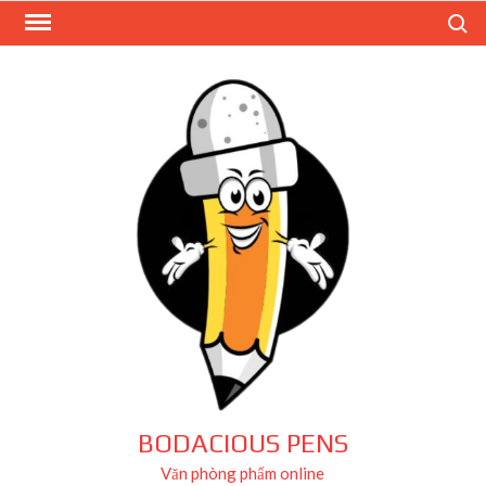
Skip
Search
to
content
BODACIOUS PENS
Văn phòng phẩm online