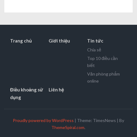
Trang chủ
Giới thiệu
Tin tức
Chia sẻ
Top 10 điều cần
biết
Văn phòng phẩm
online
Điều khoảng sử
Liên hệ
dụng
Proudly powered by WordPress
|
Theme: TimesNews
|
By
ThemeSpiral.com
.