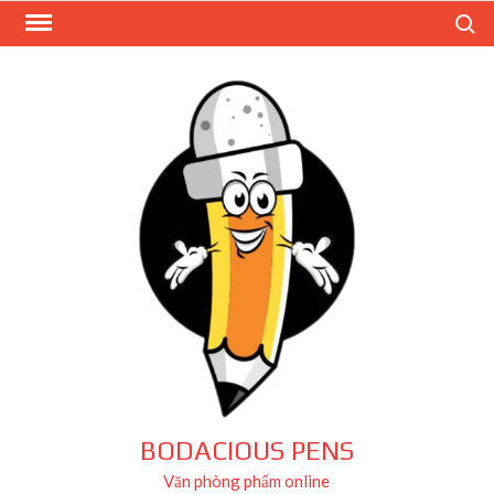
Skip
Search
to
content
BODACIOUS PENS
Văn phòng phẩm online