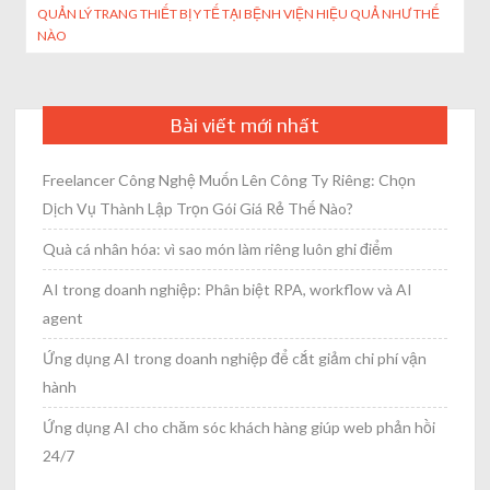
QUẢN LÝ TRANG THIẾT BỊ Y TẾ TẠI BỆNH VIỆN HIỆU QUẢ NHƯ THẾ
navigation
NÀO
Bài viết mới nhất
Freelancer Công Nghệ Muốn Lên Công Ty Riêng: Chọn
Dịch Vụ Thành Lập Trọn Gói Giá Rẻ Thế Nào?
Quà cá nhân hóa: vì sao món làm riêng luôn ghi điểm
AI trong doanh nghiệp: Phân biệt RPA, workflow và AI
agent
Ứng dụng AI trong doanh nghiệp để cắt giảm chi phí vận
hành
Ứng dụng AI cho chăm sóc khách hàng giúp web phản hồi
24/7