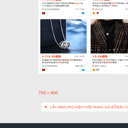
Full
700 × 400
size
Post
LẤY HÀNG PHỤ KIỆN THỜI TRANG GIÁ SỈ Ở ĐÂU 
navigation