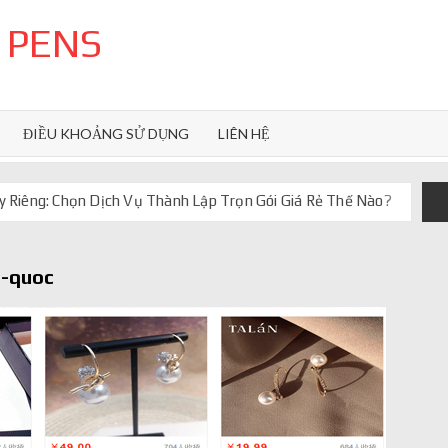
 PENS
ĐIỀU KHOẢNG SỬ DỤNG
LIÊN HỆ
 Riêng: Chọn Dịch Vụ Thành Lập Trọn Gói Giá Rẻ Thế Nào?
uôn ghi điểm
orkflow và AI agent
g-quoc
iảm chi phí vận hành
iúp web phản hồi 24/7
 truyền thống ra sao