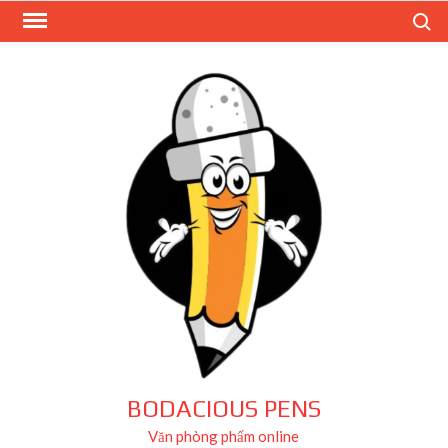
Skip
Search
to
content
BODACIOUS PENS
Văn phòng phẩm online