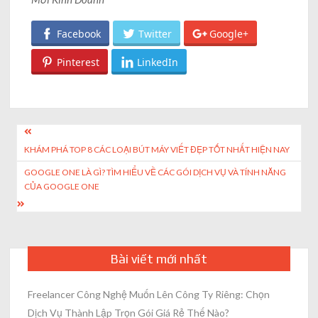
Facebook
Twitter
Google+
Pinterest
LinkedIn
Post
KHÁM PHÁ TOP 8 CÁC LOẠI BÚT MÁY VIẾT ĐẸP TỐT NHẤT HIỆN NAY
navigation
GOOGLE ONE LÀ GÌ? TÌM HIỂU VỀ CÁC GÓI DỊCH VỤ VÀ TÍNH NĂNG
CỦA GOOGLE ONE
Bài viết mới nhất
Freelancer Công Nghệ Muốn Lên Công Ty Riêng: Chọn
Dịch Vụ Thành Lập Trọn Gói Giá Rẻ Thế Nào?