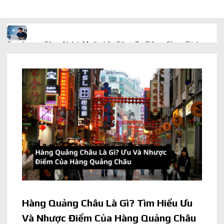
Freelancer Công Nghệ Muốn Lên Công Ty Riêng: Chọn Dịch
Vụ Thành Lập Trọn Gói Giá Rẻ Thế Nào?
Quà cá nhân hóa: vì sao món làm riêng luôn ghi điểm
AI trong doanh nghiệp: Phân biệt RPA, workflow và AI agent
Ứng dụng AI trong doanh nghiệp để cắt giảm chi phí vận hành
Ứng dụng AI cho chăm sóc khách hàng giúp web phản hồi
24/7
AI agent cho doanh nghiệp khác chatbot truyền thống ra sao
Hàng Quảng Châu Là Gì? Tìm Hiểu Ưu
Và Nhược Điểm Của Hàng Quảng Châu