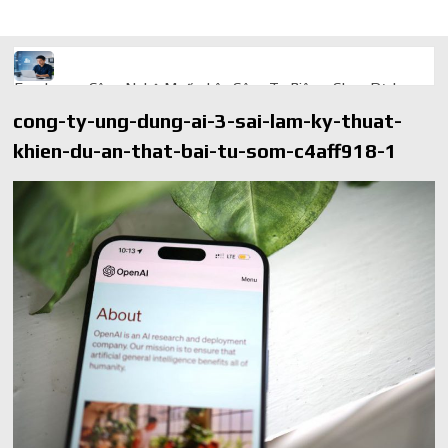
Freelancer Công Nghệ Muốn Lên Công Ty Riêng: Chọn Dịch
Vụ Thành Lập Trọn Gói Giá Rẻ Thế Nào?
cong-ty-ung-dung-ai-3-sai-lam-ky-thuat-
Quà cá nhân hóa: vì sao món làm riêng luôn ghi điểm
khien-du-an-that-bai-tu-som-c4aff918-1
AI trong doanh nghiệp: Phân biệt RPA, workflow và AI agent
Ứng dụng AI trong doanh nghiệp để cắt giảm chi phí vận hành
Ứng dụng AI cho chăm sóc khách hàng giúp web phản hồi
24/7
AI agent cho doanh nghiệp khác chatbot truyền thống ra sao