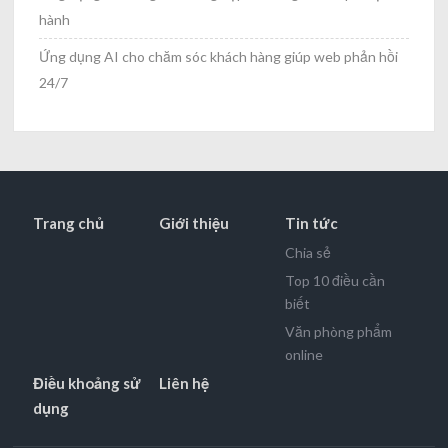
hành
Ứng dụng AI cho chăm sóc khách hàng giúp web phản hồi
24/7
Trang chủ
Giới thiệu
Tin tức
Chia sẻ
Top 10 điều cần
biết
Văn phòng phẩm
online
Điều khoảng sử
Liên hệ
dụng