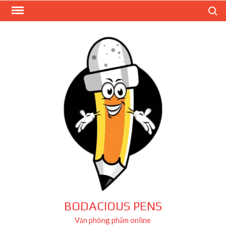
Skip
Search
to
content
BODACIOUS PENS
Văn phòng phẩm online