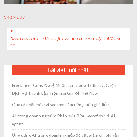
Full
940 × 627
size
Post
ĐÁNH GIÁ CÔNG TY ỨNG DỤNG AI: TIÊU CHÍ KỸ THUẬT TRƯỚC KHI
navigation
KÝ
Bài viết mới nhất
Freelancer Công Nghệ Muốn Lên Công Ty Riêng: Chọn
Dịch Vụ Thành Lập Trọn Gói Giá Rẻ Thế Nào?
Quà cá nhân hóa: vì sao món làm riêng luôn ghi điểm
AI trong doanh nghiệp: Phân biệt RPA, workflow và AI
agent
Ứng dụng AI trong doanh nghiệp để cắt giảm chi phí vận