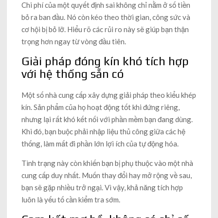
Chi phí của một quyết định sai không chỉ nằm ở số tiền
bỏ ra ban đầu. Nó còn kéo theo thời gian, công sức và
cơ hội bị bỏ lỡ. Hiểu rõ các rủi ro này sẽ giúp bạn thận
trọng hơn ngay từ vòng đầu tiên.
Giải pháp đóng kín khó tích hợp
với hệ thống sẵn có
Một số nhà cung cấp xây dựng giải pháp theo kiểu khép
kín. Sản phẩm của họ hoạt động tốt khi đứng riêng,
nhưng lại rất khó kết nối với phần mềm bạn đang dùng.
Khi đó, bạn buộc phải nhập liệu thủ công giữa các hệ
thống, làm mất đi phần lớn lợi ích của tự động hóa.
Tình trạng này còn khiến bạn bị phụ thuộc vào một nhà
cung cấp duy nhất. Muốn thay đổi hay mở rộng về sau,
bạn sẽ gặp nhiều trở ngại. Vì vậy, khả năng tích hợp
luôn là yếu tố cần kiểm tra sớm.