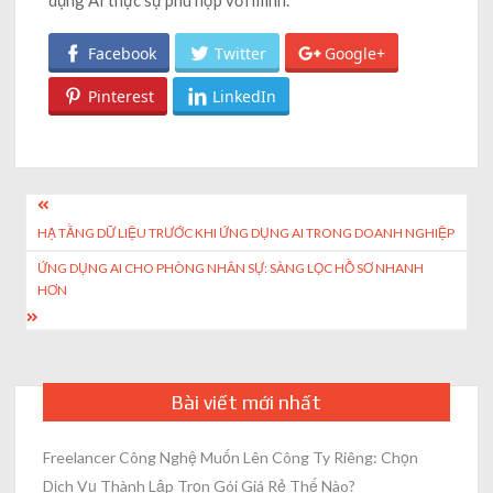
Facebook
Twitter
Google+
Pinterest
LinkedIn
Post
HẠ TẦNG DỮ LIỆU TRƯỚC KHI ỨNG DỤNG AI TRONG DOANH NGHIỆP
navigation
ỨNG DỤNG AI CHO PHÒNG NHÂN SỰ: SÀNG LỌC HỒ SƠ NHANH
HƠN
Bài viết mới nhất
Freelancer Công Nghệ Muốn Lên Công Ty Riêng: Chọn
Dịch Vụ Thành Lập Trọn Gói Giá Rẻ Thế Nào?