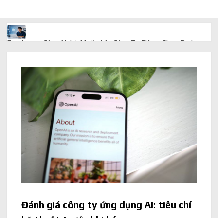
Freelancer Công Nghệ Muốn Lên Công Ty Riêng: Chọn Dịch
Vụ Thành Lập Trọn Gói Giá Rẻ Thế Nào?
Quà cá nhân hóa: vì sao món làm riêng luôn ghi điểm
AI trong doanh nghiệp: Phân biệt RPA, workflow và AI agent
Ứng dụng AI trong doanh nghiệp để cắt giảm chi phí vận hành
Ứng dụng AI cho chăm sóc khách hàng giúp web phản hồi
24/7
AI agent cho doanh nghiệp khác chatbot truyền thống ra sao
Đánh giá công ty ứng dụng AI: tiêu chí