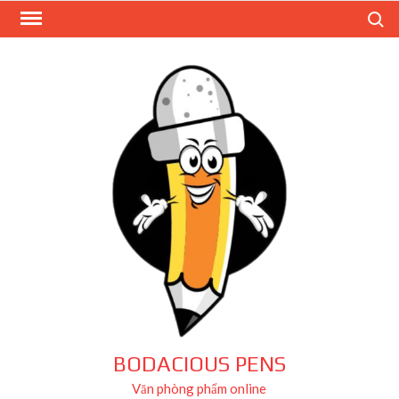
Skip
Search
to
content
BODACIOUS PENS
Văn phòng phẩm online