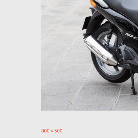
Full
800 × 500
size