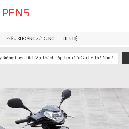
 PENS
ĐIỀU KHOẢNG SỬ DỤNG
LIÊN HỆ
 Riêng: Chọn Dịch Vụ Thành Lập Trọn Gói Giá Rẻ Thế Nào?
uôn ghi điểm
orkflow và AI agent
iảm chi phí vận hành
iúp web phản hồi 24/7
 truyền thống ra sao