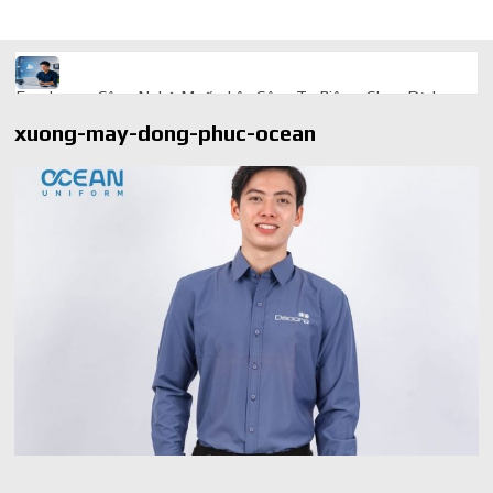
Freelancer Công Nghệ Muốn Lên Công Ty Riêng: Chọn Dịch
Vụ Thành Lập Trọn Gói Giá Rẻ Thế Nào?
xuong-may-dong-phuc-ocean
Quà cá nhân hóa: vì sao món làm riêng luôn ghi điểm
AI trong doanh nghiệp: Phân biệt RPA, workflow và AI agent
Ứng dụng AI trong doanh nghiệp để cắt giảm chi phí vận hành
Ứng dụng AI cho chăm sóc khách hàng giúp web phản hồi
24/7
AI agent cho doanh nghiệp khác chatbot truyền thống ra sao