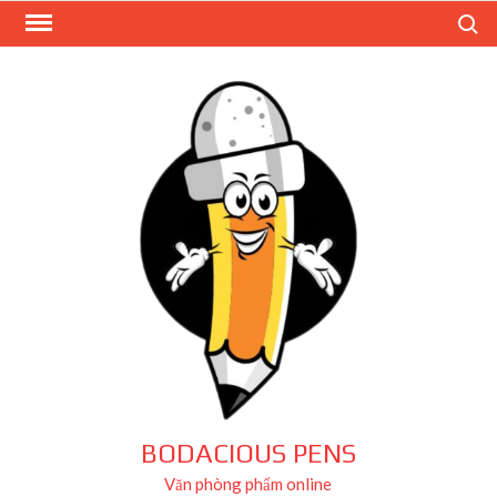
Skip
Search
to
content
BODACIOUS PENS
Văn phòng phẩm online