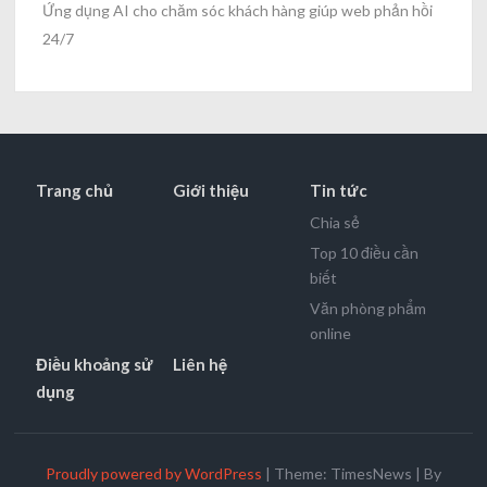
Ứng dụng AI cho chăm sóc khách hàng giúp web phản hồi
24/7
Trang chủ
Giới thiệu
Tin tức
Chia sẻ
Top 10 điều cần
biết
Văn phòng phẩm
online
Điều khoảng sử
Liên hệ
dụng
Proudly powered by WordPress
|
Theme: TimesNews
|
By