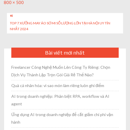
Full
800 × 500
size
Post
TOP 7 XƯỞNG MAY ÁO SƠ MI SỐ LƯỢNG LỚN TẠI HÀ NỘI UY TÍN
navigation
NHẤT 2024
Bài viết mới nhất
Freelancer Công Nghệ Muốn Lên Công Ty Riêng: Chọn
Dịch Vụ Thành Lập Trọn Gói Giá Rẻ Thế Nào?
Quà cá nhân hóa: vì sao món làm riêng luôn ghi điểm
AI trong doanh nghiệp: Phân biệt RPA, workflow và AI
agent
Ứng dụng AI trong doanh nghiệp để cắt giảm chi phí vận
hành