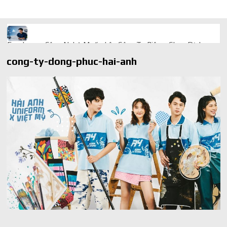
Freelancer Công Nghệ Muốn Lên Công Ty Riêng: Chọn Dịch
Vụ Thành Lập Trọn Gói Giá Rẻ Thế Nào?
cong-ty-dong-phuc-hai-anh
Quà cá nhân hóa: vì sao món làm riêng luôn ghi điểm
AI trong doanh nghiệp: Phân biệt RPA, workflow và AI agent
Ứng dụng AI trong doanh nghiệp để cắt giảm chi phí vận hành
Ứng dụng AI cho chăm sóc khách hàng giúp web phản hồi
24/7
AI agent cho doanh nghiệp khác chatbot truyền thống ra sao