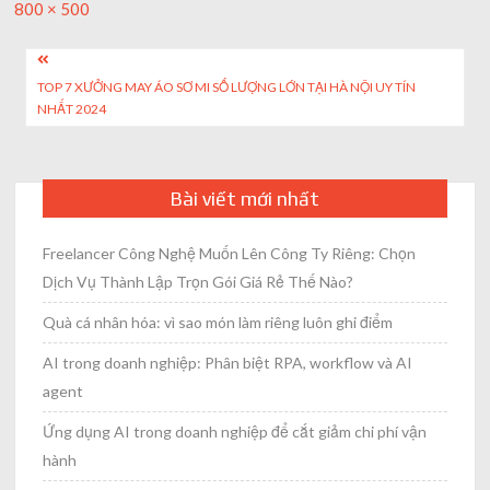
Full
800 × 500
size
Post
TOP 7 XƯỞNG MAY ÁO SƠ MI SỐ LƯỢNG LỚN TẠI HÀ NỘI UY TÍN
navigation
NHẤT 2024
Bài viết mới nhất
Freelancer Công Nghệ Muốn Lên Công Ty Riêng: Chọn
Dịch Vụ Thành Lập Trọn Gói Giá Rẻ Thế Nào?
Quà cá nhân hóa: vì sao món làm riêng luôn ghi điểm
AI trong doanh nghiệp: Phân biệt RPA, workflow và AI
agent
Ứng dụng AI trong doanh nghiệp để cắt giảm chi phí vận
hành