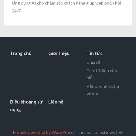
Ứng dụng AI cho chăm sóc khách hàng giúp web phản hồi
24/7
Trang chủ
Giới thiệu
Tin tức
Chia sẻ
Top 10 điều cần
biết
Văn phòng phẩm
online
Điều khoảng sử
Liên hệ
dụng
Proudly powered by WordPress
|
Theme: TimesNews
|
By