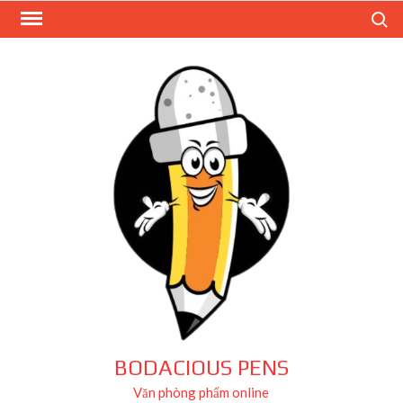
Skip
Search
to
content
BODACIOUS PENS
Văn phòng phẩm online