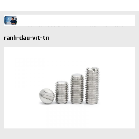
Freelancer Công Nghệ Muốn Lên Công Ty Riêng: Chọn Dịch
Vụ Thành Lập Trọn Gói Giá Rẻ Thế Nào?
ranh-dau-vit-tri
Quà cá nhân hóa: vì sao món làm riêng luôn ghi điểm
AI trong doanh nghiệp: Phân biệt RPA, workflow và AI agent
Ứng dụng AI trong doanh nghiệp để cắt giảm chi phí vận hành
Ứng dụng AI cho chăm sóc khách hàng giúp web phản hồi
24/7
AI agent cho doanh nghiệp khác chatbot truyền thống ra sao