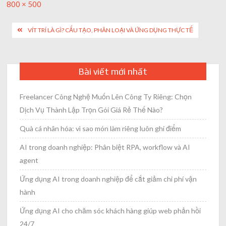
Full
800 × 500
size
Post
VÍT TRÍ LÀ GÌ? CẤU TẠO, PHÂN LOẠI VÀ ỨNG DỤNG THỰC TẾ
navigation
Bài viết mới nhất
Freelancer Công Nghệ Muốn Lên Công Ty Riêng: Chọn
Dịch Vụ Thành Lập Trọn Gói Giá Rẻ Thế Nào?
Quà cá nhân hóa: vì sao món làm riêng luôn ghi điểm
AI trong doanh nghiệp: Phân biệt RPA, workflow và AI
agent
Ứng dụng AI trong doanh nghiệp để cắt giảm chi phí vận
hành
Ứng dụng AI cho chăm sóc khách hàng giúp web phản hồi
24/7