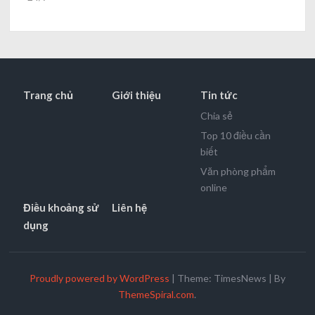
Trang chủ
Giới thiệu
Tin tức
Chia sẻ
Top 10 điều cần
biết
Văn phòng phẩm
online
Điều khoảng sử
Liên hệ
dụng
Proudly powered by WordPress
|
Theme: TimesNews
|
By
ThemeSpiral.com
.