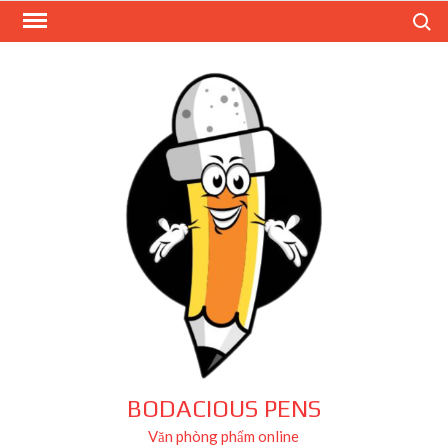
Skip
Search
to
content
BODACIOUS PENS
Văn phòng phẩm online