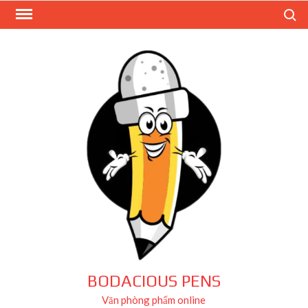
Skip
Search
to
content
BODACIOUS PENS
Văn phòng phẩm online