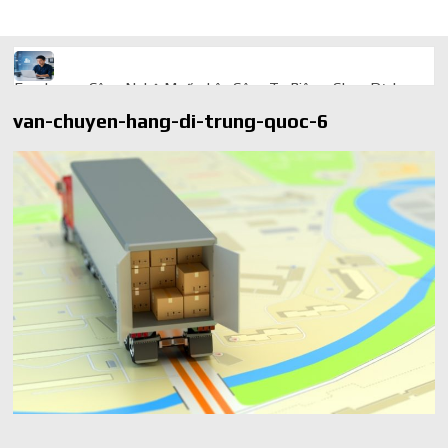
Freelancer Công Nghệ Muốn Lên Công Ty Riêng: Chọn Dịch
Vụ Thành Lập Trọn Gói Giá Rẻ Thế Nào?
van-chuyen-hang-di-trung-quoc-6
Quà cá nhân hóa: vì sao món làm riêng luôn ghi điểm
AI trong doanh nghiệp: Phân biệt RPA, workflow và AI agent
Ứng dụng AI trong doanh nghiệp để cắt giảm chi phí vận hành
Ứng dụng AI cho chăm sóc khách hàng giúp web phản hồi
24/7
AI agent cho doanh nghiệp khác chatbot truyền thống ra sao