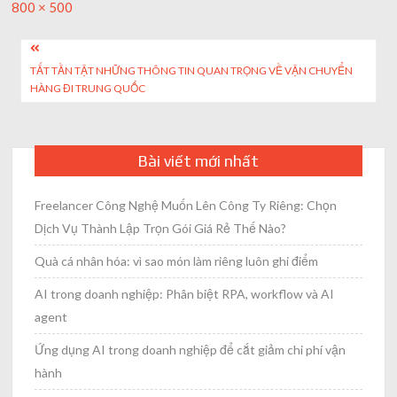
Full
800 × 500
size
Post
TẤT TẦN TẬT NHỮNG THÔNG TIN QUAN TRỌNG VỀ VẬN CHUYỂN
navigation
HÀNG ĐI TRUNG QUỐC
Bài viết mới nhất
Freelancer Công Nghệ Muốn Lên Công Ty Riêng: Chọn
Dịch Vụ Thành Lập Trọn Gói Giá Rẻ Thế Nào?
Quà cá nhân hóa: vì sao món làm riêng luôn ghi điểm
AI trong doanh nghiệp: Phân biệt RPA, workflow và AI
agent
Ứng dụng AI trong doanh nghiệp để cắt giảm chi phí vận
hành