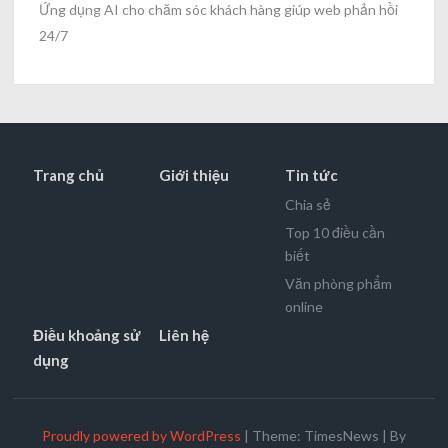
Ứng dụng AI cho chăm sóc khách hàng giúp web phản hồi
24/7
Trang chủ
Giới thiệu
Tin tức
Chia sẻ
Top 10 điều cần
biết
Văn phòng phẩm
online
Điều khoảng sử
Liên hệ
dụng
Proudly powered by WordPress
|
Theme: TimesNews
|
By