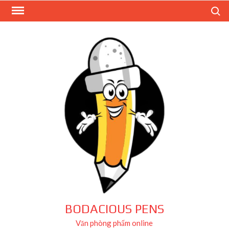
Skip
Search
to
content
BODACIOUS PENS
Văn phòng phẩm online