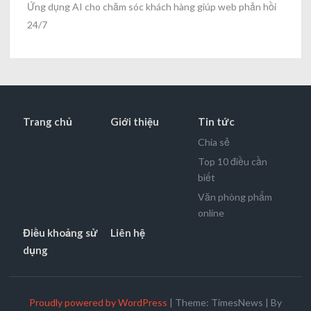
Ứng dụng AI cho chăm sóc khách hàng giúp web phản hồi
24/7
Trang chủ
Giới thiệu
Tin tức
Chia sẻ
Top 10 điều cần
biết
Văn phòng phẩm
online
Điều khoảng sử
Liên hệ
dụng
Proudly powered by WordPress
|
Theme: TimesNews
|
By