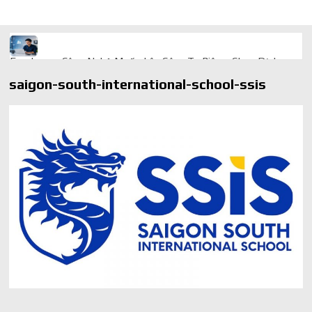
Freelancer Công Nghệ Muốn Lên Công Ty Riêng: Chọn Dịch
Vụ Thành Lập Trọn Gói Giá Rẻ Thế Nào?
saigon-south-international-school-ssis
Quà cá nhân hóa: vì sao món làm riêng luôn ghi điểm
AI trong doanh nghiệp: Phân biệt RPA, workflow và AI agent
Ứng dụng AI trong doanh nghiệp để cắt giảm chi phí vận hành
Ứng dụng AI cho chăm sóc khách hàng giúp web phản hồi
24/7
AI agent cho doanh nghiệp khác chatbot truyền thống ra sao