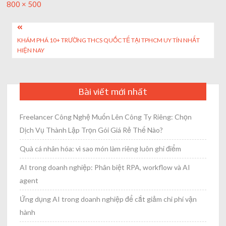
Full
800 × 500
size
Post
KHÁM PHÁ 10+ TRƯỜNG THCS QUỐC TẾ TẠI TPHCM UY TÍN NHẤT
navigation
HIỆN NAY
Bài viết mới nhất
Freelancer Công Nghệ Muốn Lên Công Ty Riêng: Chọn
Dịch Vụ Thành Lập Trọn Gói Giá Rẻ Thế Nào?
Quà cá nhân hóa: vì sao món làm riêng luôn ghi điểm
AI trong doanh nghiệp: Phân biệt RPA, workflow và AI
agent
Ứng dụng AI trong doanh nghiệp để cắt giảm chi phí vận
hành