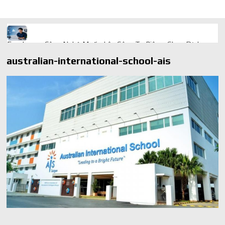
Freelancer Công Nghệ Muốn Lên Công Ty Riêng: Chọn Dịch
Vụ Thành Lập Trọn Gói Giá Rẻ Thế Nào?
australian-international-school-ais
Quà cá nhân hóa: vì sao món làm riêng luôn ghi điểm
AI trong doanh nghiệp: Phân biệt RPA, workflow và AI agent
Ứng dụng AI trong doanh nghiệp để cắt giảm chi phí vận hành
Ứng dụng AI cho chăm sóc khách hàng giúp web phản hồi
24/7
AI agent cho doanh nghiệp khác chatbot truyền thống ra sao