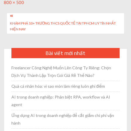
Full
800 × 500
size
Post
KHÁM PHÁ 10+ TRƯỜNG THCS QUỐC TẾ TẠI TPHCM UY TÍN NHẤT
navigation
HIỆN NAY
Bài viết mới nhất
Freelancer Công Nghệ Muốn Lên Công Ty Riêng: Chọn
Dịch Vụ Thành Lập Trọn Gói Giá Rẻ Thế Nào?
Quà cá nhân hóa: vì sao món làm riêng luôn ghi điểm
AI trong doanh nghiệp: Phân biệt RPA, workflow và AI
agent
Ứng dụng AI trong doanh nghiệp để cắt giảm chi phí vận
hành