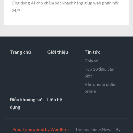
Ứng dụng AI cho chăm sóc khách hàng giúp web phản hồi
24/7
Trang chủ
Giới thiệu
Tin tức
Chia sẻ
Top 10 điều cần
biết
Văn phòng phẩm
online
Điều khoảng sử
Liên hệ
dụng
Proudly powered by WordPress
|
Theme: TimesNews
|
By