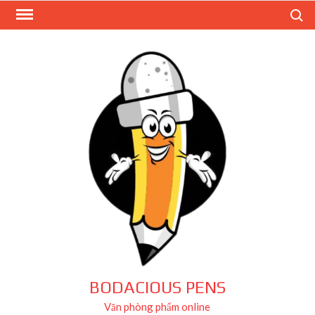
Skip
Search
to
content
BODACIOUS PENS
Văn phòng phẩm online