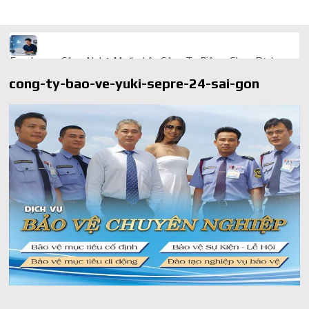
Freelancer Công Nghệ Muốn Lên Công Ty Riêng: Chọn Dịch
Vụ Thành Lập Trọn Gói Giá Rẻ Thế Nào?
cong-ty-bao-ve-yuki-sepre-24-sai-gon
Quà cá nhân hóa: vì sao món làm riêng luôn ghi điểm
AI trong doanh nghiệp: Phân biệt RPA, workflow và AI agent
Ứng dụng AI trong doanh nghiệp để cắt giảm chi phí vận hành
Ứng dụng AI cho chăm sóc khách hàng giúp web phản hồi
24/7
AI agent cho doanh nghiệp khác chatbot truyền thống ra sao