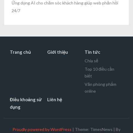
Ứng dụng AI cho chăm sóc khách hàng giúp web phản hồi
24/7
Trang chủ
Giới thiệu
Tin tức
Chia sẻ
Top 10 điều cần
biết
Văn phòng phẩm
online
Điều khoảng sử
Liên hệ
dụng
Proudly powered by WordPress
|
Theme: TimesNews
|
By