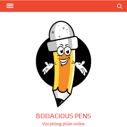
Skip
Search
to
content
BODACIOUS PENS
Văn phòng phẩm online