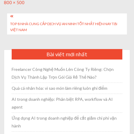
Full
800 × 500
size
Post
TOP 8 NHÀ CUNG CẤP DỊCH VỤ AN NINH TỐT NHẤT HIỆN NAY TẠI
navigation
VIỆT NAM
Bài viết mới nhất
Freelancer Công Nghệ Muốn Lên Công Ty Riêng: Chọn
Dịch Vụ Thành Lập Trọn Gói Giá Rẻ Thế Nào?
Quà cá nhân hóa: vì sao món làm riêng luôn ghi điểm
AI trong doanh nghiệp: Phân biệt RPA, workflow và AI
agent
Ứng dụng AI trong doanh nghiệp để cắt giảm chi phí vận
hành