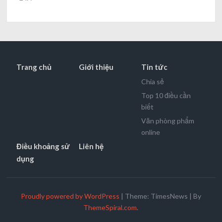
Trang chủ
Giới thiệu
Tin tức
Chia sẻ
Top 10 điều cần
biết
Văn phòng phẩm
online
Điều khoảng sử
Liên hệ
dụng
Proudly powered by WordPress
|
Theme: TimesNews
|
By
ThemeSpiral.com
.