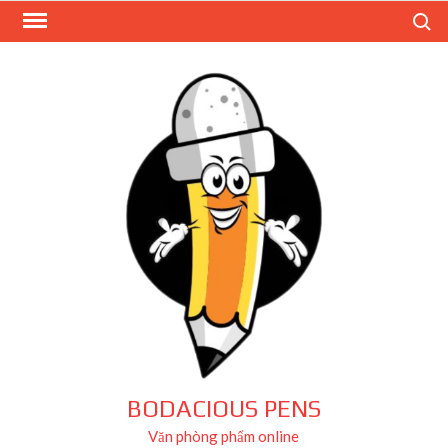
Skip
Search
to
content
BODACIOUS PENS
Văn phòng phẩm online