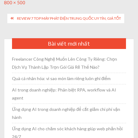
Full
800 × 500
size
Post
REVIEW 7 TOP MÁY PHÁT ĐIỆN TRUNG QUỐC UY TÍN, GIÁ TỐT
navigation
Bài viết mới nhất
Freelancer Công Nghệ Muốn Lên Công Ty Riêng: Chọn
Dịch Vụ Thành Lập Trọn Gói Giá Rẻ Thế Nào?
Quà cá nhân hóa: vì sao món làm riêng luôn ghi điểm
AI trong doanh nghiệp: Phân biệt RPA, workflow và AI
agent
Ứng dụng AI trong doanh nghiệp để cắt giảm chi phí vận
hành
Ứng dụng AI cho chăm sóc khách hàng giúp web phản hồi
24/7