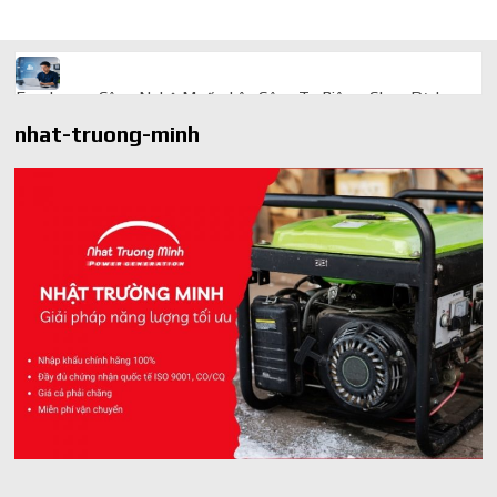
Freelancer Công Nghệ Muốn Lên Công Ty Riêng: Chọn Dịch
Vụ Thành Lập Trọn Gói Giá Rẻ Thế Nào?
nhat-truong-minh
Quà cá nhân hóa: vì sao món làm riêng luôn ghi điểm
AI trong doanh nghiệp: Phân biệt RPA, workflow và AI agent
Ứng dụng AI trong doanh nghiệp để cắt giảm chi phí vận hành
Ứng dụng AI cho chăm sóc khách hàng giúp web phản hồi
24/7
AI agent cho doanh nghiệp khác chatbot truyền thống ra sao