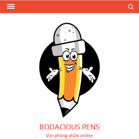
Skip
Search
to
content
BODACIOUS PENS
Văn phòng phẩm online