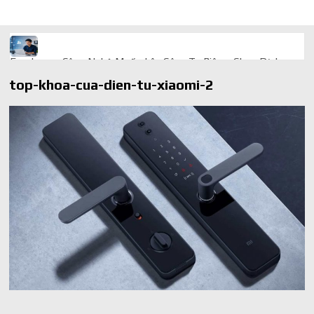
Freelancer Công Nghệ Muốn Lên Công Ty Riêng: Chọn Dịch
Vụ Thành Lập Trọn Gói Giá Rẻ Thế Nào?
top-khoa-cua-dien-tu-xiaomi-2
Quà cá nhân hóa: vì sao món làm riêng luôn ghi điểm
AI trong doanh nghiệp: Phân biệt RPA, workflow và AI agent
Ứng dụng AI trong doanh nghiệp để cắt giảm chi phí vận hành
Ứng dụng AI cho chăm sóc khách hàng giúp web phản hồi
24/7
AI agent cho doanh nghiệp khác chatbot truyền thống ra sao