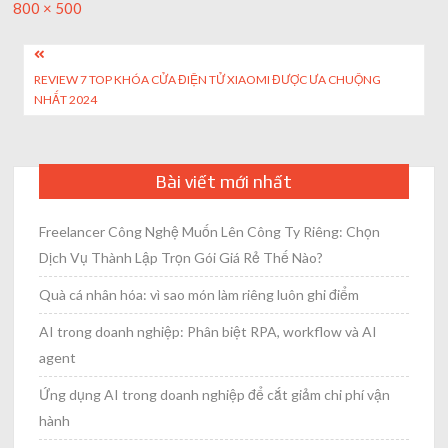
Full
800 × 500
size
Post
REVIEW 7 TOP KHÓA CỬA ĐIỆN TỬ XIAOMI ĐƯỢC ƯA CHUỘNG
navigation
NHẤT 2024
Bài viết mới nhất
Freelancer Công Nghệ Muốn Lên Công Ty Riêng: Chọn
Dịch Vụ Thành Lập Trọn Gói Giá Rẻ Thế Nào?
Quà cá nhân hóa: vì sao món làm riêng luôn ghi điểm
AI trong doanh nghiệp: Phân biệt RPA, workflow và AI
agent
Ứng dụng AI trong doanh nghiệp để cắt giảm chi phí vận
hành