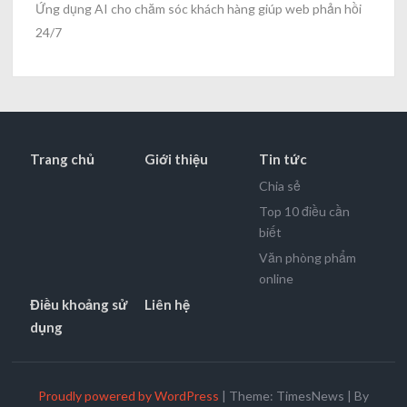
Ứng dụng AI cho chăm sóc khách hàng giúp web phản hồi
24/7
Trang chủ
Giới thiệu
Tin tức
Chia sẻ
Top 10 điều cần
biết
Văn phòng phẩm
online
Điều khoảng sử
Liên hệ
dụng
Proudly powered by WordPress
|
Theme: TimesNews
|
By