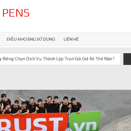
 PENS
ĐIỀU KHOẢNG SỬ DỤNG
LIÊN HỆ
 Riêng: Chọn Dịch Vụ Thành Lập Trọn Gói Giá Rẻ Thế Nào?
uôn ghi điểm
orkflow và AI agent
iảm chi phí vận hành
iúp web phản hồi 24/7
 truyền thống ra sao