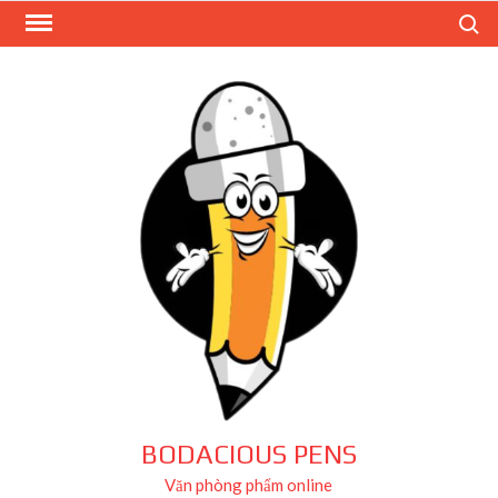
Skip
Search
to
content
BODACIOUS PENS
Văn phòng phẩm online