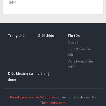
24/7
Trang chủ
Giới thiệu
Tin tức
Chia sẻ
Top 10 điều cần
biết
Văn phòng phẩm
online
Điều khoảng sử
Liên hệ
dụng
Proudly powered by WordPress
|
Theme: TimesNews
|
By
ThemeSpiral.com
.