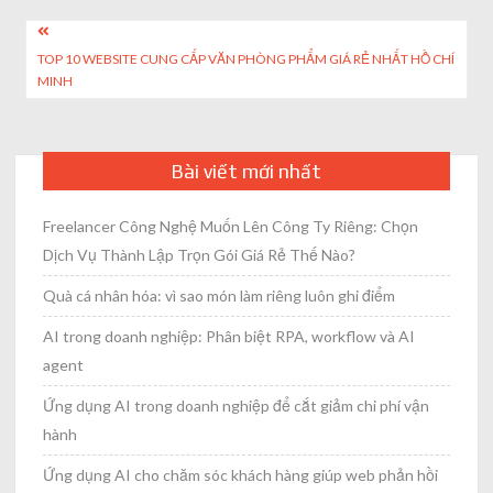
size
Post
TOP 10 WEBSITE CUNG CẤP VĂN PHÒNG PHẨM GIÁ RẺ NHẤT HỒ CHÍ
navigation
MINH
Bài viết mới nhất
Freelancer Công Nghệ Muốn Lên Công Ty Riêng: Chọn
Dịch Vụ Thành Lập Trọn Gói Giá Rẻ Thế Nào?
Quà cá nhân hóa: vì sao món làm riêng luôn ghi điểm
AI trong doanh nghiệp: Phân biệt RPA, workflow và AI
agent
Ứng dụng AI trong doanh nghiệp để cắt giảm chi phí vận
hành
Ứng dụng AI cho chăm sóc khách hàng giúp web phản hồi