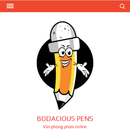
Skip
Search
to
content
BODACIOUS PENS
Văn phòng phẩm online