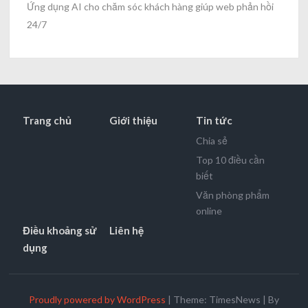
Ứng dụng AI cho chăm sóc khách hàng giúp web phản hồi
24/7
Trang chủ
Giới thiệu
Tin tức
Chia sẻ
Top 10 điều cần
biết
Văn phòng phẩm
online
Điều khoảng sử
Liên hệ
dụng
Proudly powered by WordPress
|
Theme: TimesNews
|
By