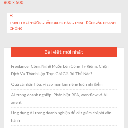
Full
800 × 500
size
Post
TMALL LÀ GÌ? HƯỚNG DẪN ORDER HÀNG TMALL ĐƠN GIẢN NHANH
navigation
CHÓNG
Bài viết mới nhất
Freelancer Công Nghệ Muốn Lên Công Ty Riêng: Chọn
Dịch Vụ Thành Lập Trọn Gói Giá Rẻ Thế Nào?
Quà cá nhân hóa: vì sao món làm riêng luôn ghi điểm
AI trong doanh nghiệp: Phân biệt RPA, workflow và AI
agent
Ứng dụng AI trong doanh nghiệp để cắt giảm chi phí vận
hành