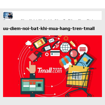
Freelancer Công Nghệ Muốn Lên Công Ty Riêng: Chọn Dịch
Vụ Thành Lập Trọn Gói Giá Rẻ Thế Nào?
uu-diem-noi-bat-khi-mua-hang-tren-tmall
Quà cá nhân hóa: vì sao món làm riêng luôn ghi điểm
AI trong doanh nghiệp: Phân biệt RPA, workflow và AI agent
Ứng dụng AI trong doanh nghiệp để cắt giảm chi phí vận hành
Ứng dụng AI cho chăm sóc khách hàng giúp web phản hồi
24/7
AI agent cho doanh nghiệp khác chatbot truyền thống ra sao