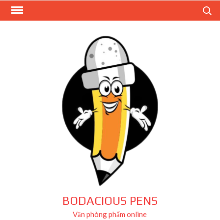
Skip
Search
to
content
BODACIOUS PENS
Văn phòng phẩm online