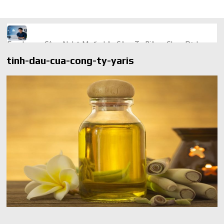
Freelancer Công Nghệ Muốn Lên Công Ty Riêng: Chọn Dịch
Vụ Thành Lập Trọn Gói Giá Rẻ Thế Nào?
tinh-dau-cua-cong-ty-yaris
Quà cá nhân hóa: vì sao món làm riêng luôn ghi điểm
AI trong doanh nghiệp: Phân biệt RPA, workflow và AI agent
Ứng dụng AI trong doanh nghiệp để cắt giảm chi phí vận hành
Ứng dụng AI cho chăm sóc khách hàng giúp web phản hồi
24/7
AI agent cho doanh nghiệp khác chatbot truyền thống ra sao