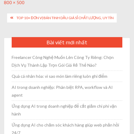
Full
800 × 500
size
Post
TOP 10+ ĐƠN VỊ BÁN TINH DẦU GIÁ SỈ CHẤT LƯỢNG, UY TÍN
navigation
Bài viết mới nhất
Freelancer Công Nghệ Muốn Lên Công Ty Riêng: Chọn
Dịch Vụ Thành Lập Trọn Gói Giá Rẻ Thế Nào?
Quà cá nhân hóa: vì sao món làm riêng luôn ghi điểm
AI trong doanh nghiệp: Phân biệt RPA, workflow và AI
agent
Ứng dụng AI trong doanh nghiệp để cắt giảm chi phí vận
hành
Ứng dụng AI cho chăm sóc khách hàng giúp web phản hồi
24/7