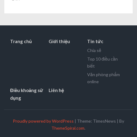
Trang chủ
Giới thiệu
Tin tức
Chia sẻ
Top 10 điều cần
biết
Văn phòng phẩm
online
Điều khoảng sử
Liên hệ
dụng
Proudly powered by WordPress
|
Theme: TimesNews
|
By
ThemeSpiral.com
.