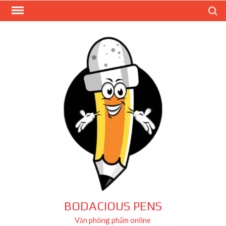
Skip
Search
to
content
BODACIOUS PENS
Văn phòng phẩm online