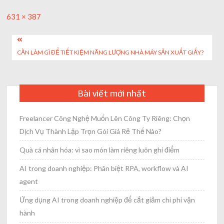
Full
631 × 387
size
Post
CẦN LÀM GÌ ĐỂ TIẾT KIỆM NĂNG LƯỢNG NHÀ MÁY SẢN XUẤT GIẤY?
navigation
Bài viết mới nhất
Freelancer Công Nghệ Muốn Lên Công Ty Riêng: Chọn
Dịch Vụ Thành Lập Trọn Gói Giá Rẻ Thế Nào?
Quà cá nhân hóa: vì sao món làm riêng luôn ghi điểm
AI trong doanh nghiệp: Phân biệt RPA, workflow và AI
agent
Ứng dụng AI trong doanh nghiệp để cắt giảm chi phí vận
hành