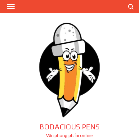
Skip
Search
to
content
BODACIOUS PENS
Văn phòng phẩm online