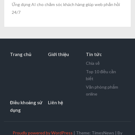
Ứng dụng AI cho chăm sóc khách hàng giúp web phản hồi
24/7
Trang chủ
Giới thiệu
Tin tức
Chia sẻ
Top 10 điều cần
biết
Văn phòng phẩm
online
Điều khoảng sử
Liên hệ
dụng
Proudly powered by WordPress
|
Theme: TimesNews
|
By