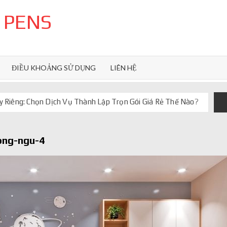
 PENS
ĐIỀU KHOẢNG SỬ DỤNG
LIÊN HỆ
 Riêng: Chọn Dịch Vụ Thành Lập Trọn Gói Giá Rẻ Thế Nào?
uôn ghi điểm
orkflow và AI agent
ong-ngu-4
iảm chi phí vận hành
iúp web phản hồi 24/7
 truyền thống ra sao