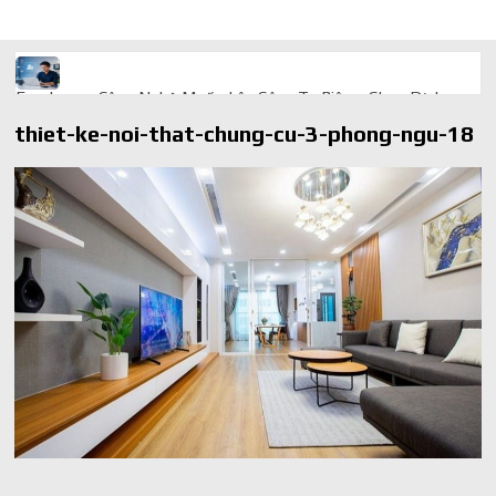
Freelancer Công Nghệ Muốn Lên Công Ty Riêng: Chọn Dịch
Vụ Thành Lập Trọn Gói Giá Rẻ Thế Nào?
thiet-ke-noi-that-chung-cu-3-phong-ngu-18
Quà cá nhân hóa: vì sao món làm riêng luôn ghi điểm
AI trong doanh nghiệp: Phân biệt RPA, workflow và AI agent
Ứng dụng AI trong doanh nghiệp để cắt giảm chi phí vận hành
Ứng dụng AI cho chăm sóc khách hàng giúp web phản hồi
24/7
AI agent cho doanh nghiệp khác chatbot truyền thống ra sao