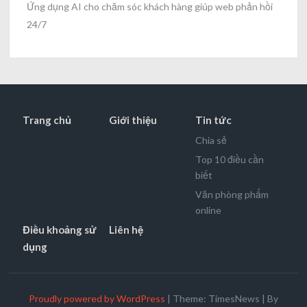
Ứng dụng AI cho chăm sóc khách hàng giúp web phản hồi
24/7
Trang chủ
Giới thiệu
Tin tức
Chia sẻ
Top 10 điều cần
biết
Văn phòng phẩm
online
Điều khoảng sử
Liên hệ
dụng
Proudly powered by WordPress
|
Theme: TimesNews
|
By