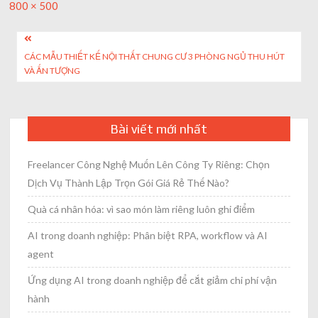
Full
800 × 500
size
Post
CÁC MẪU THIẾT KẾ NỘI THẤT CHUNG CƯ 3 PHÒNG NGỦ THU HÚT
navigation
VÀ ẤN TƯỢNG
Bài viết mới nhất
Freelancer Công Nghệ Muốn Lên Công Ty Riêng: Chọn
Dịch Vụ Thành Lập Trọn Gói Giá Rẻ Thế Nào?
Quà cá nhân hóa: vì sao món làm riêng luôn ghi điểm
AI trong doanh nghiệp: Phân biệt RPA, workflow và AI
agent
Ứng dụng AI trong doanh nghiệp để cắt giảm chi phí vận
hành