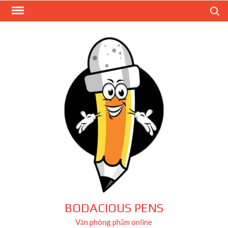
Skip
Search
to
content
BODACIOUS PENS
Văn phòng phẩm online