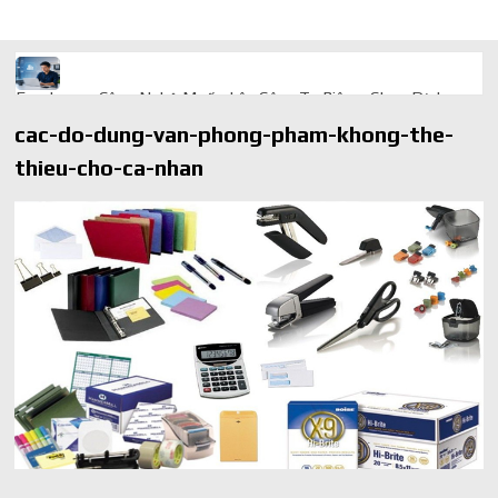
Freelancer Công Nghệ Muốn Lên Công Ty Riêng: Chọn Dịch
Vụ Thành Lập Trọn Gói Giá Rẻ Thế Nào?
cac-do-dung-van-phong-pham-khong-the-
Quà cá nhân hóa: vì sao món làm riêng luôn ghi điểm
thieu-cho-ca-nhan
AI trong doanh nghiệp: Phân biệt RPA, workflow và AI agent
Ứng dụng AI trong doanh nghiệp để cắt giảm chi phí vận hành
Ứng dụng AI cho chăm sóc khách hàng giúp web phản hồi
24/7
AI agent cho doanh nghiệp khác chatbot truyền thống ra sao