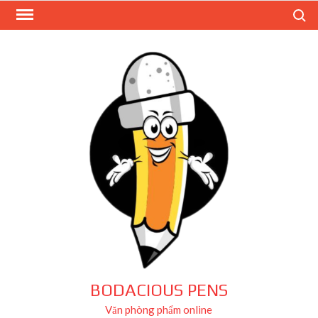
Skip
Search
to
content
BODACIOUS PENS
Văn phòng phẩm online