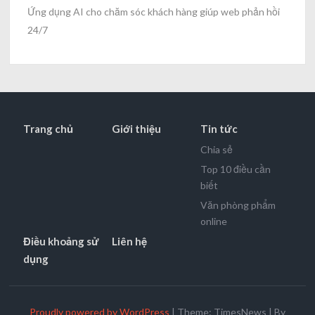
Ứng dụng AI cho chăm sóc khách hàng giúp web phản hồi
24/7
Trang chủ
Giới thiệu
Tin tức
Chia sẻ
Top 10 điều cần
biết
Văn phòng phẩm
online
Điều khoảng sử
Liên hệ
dụng
Proudly powered by WordPress
|
Theme: TimesNews
|
By