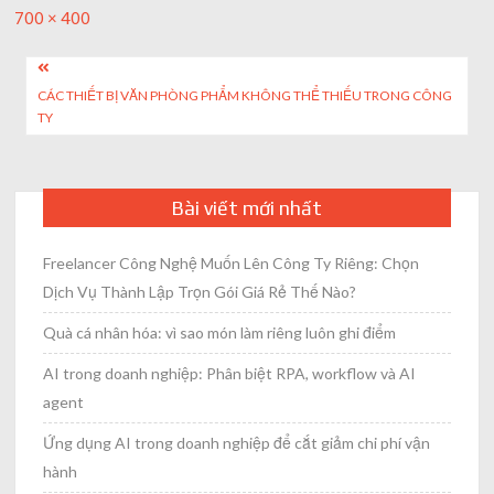
Full
700 × 400
size
Post
CÁC THIẾT BỊ VĂN PHÒNG PHẨM KHÔNG THỂ THIẾU TRONG CÔNG
navigation
TY
Bài viết mới nhất
Freelancer Công Nghệ Muốn Lên Công Ty Riêng: Chọn
Dịch Vụ Thành Lập Trọn Gói Giá Rẻ Thế Nào?
Quà cá nhân hóa: vì sao món làm riêng luôn ghi điểm
AI trong doanh nghiệp: Phân biệt RPA, workflow và AI
agent
Ứng dụng AI trong doanh nghiệp để cắt giảm chi phí vận
hành