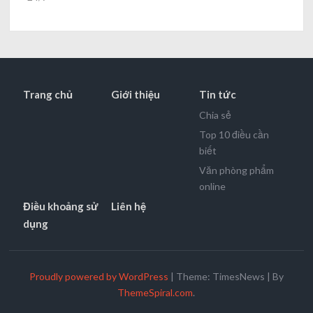
Trang chủ
Giới thiệu
Tin tức
Chia sẻ
Top 10 điều cần
biết
Văn phòng phẩm
online
Điều khoảng sử
Liên hệ
dụng
Proudly powered by WordPress
|
Theme: TimesNews
|
By
ThemeSpiral.com
.