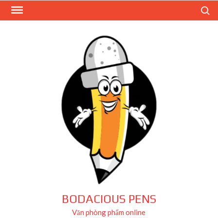
Skip
Search
to
content
BODACIOUS PENS
Văn phòng phẩm online