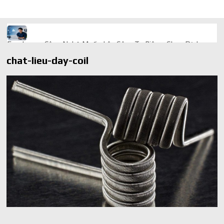
Freelancer Công Nghệ Muốn Lên Công Ty Riêng: Chọn Dịch
Vụ Thành Lập Trọn Gói Giá Rẻ Thế Nào?
chat-lieu-day-coil
Quà cá nhân hóa: vì sao món làm riêng luôn ghi điểm
AI trong doanh nghiệp: Phân biệt RPA, workflow và AI agent
Ứng dụng AI trong doanh nghiệp để cắt giảm chi phí vận hành
Ứng dụng AI cho chăm sóc khách hàng giúp web phản hồi
24/7
AI agent cho doanh nghiệp khác chatbot truyền thống ra sao