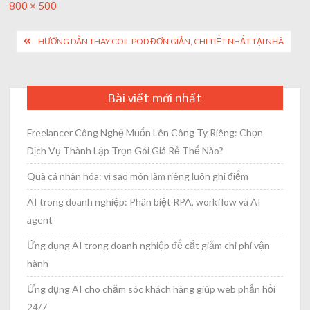
Full
800 × 500
size
Post
HƯỚNG DẪN THAY COIL POD ĐƠN GIẢN, CHI TIẾT NHẤT TẠI NHÀ
navigation
Bài viết mới nhất
Freelancer Công Nghệ Muốn Lên Công Ty Riêng: Chọn
Dịch Vụ Thành Lập Trọn Gói Giá Rẻ Thế Nào?
Quà cá nhân hóa: vì sao món làm riêng luôn ghi điểm
AI trong doanh nghiệp: Phân biệt RPA, workflow và AI
agent
Ứng dụng AI trong doanh nghiệp để cắt giảm chi phí vận
hành
Ứng dụng AI cho chăm sóc khách hàng giúp web phản hồi
24/7