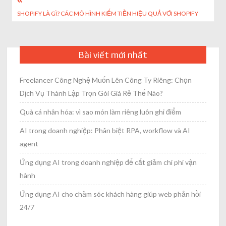
Post
SHOPIFY LÀ GÌ? CÁC MÔ HÌNH KIẾM TIỀN HIỆU QUẢ VỚI SHOPIFY
navigation
Bài viết mới nhất
Freelancer Công Nghệ Muốn Lên Công Ty Riêng: Chọn
Dịch Vụ Thành Lập Trọn Gói Giá Rẻ Thế Nào?
Quà cá nhân hóa: vì sao món làm riêng luôn ghi điểm
AI trong doanh nghiệp: Phân biệt RPA, workflow và AI
agent
Ứng dụng AI trong doanh nghiệp để cắt giảm chi phí vận
hành
Ứng dụng AI cho chăm sóc khách hàng giúp web phản hồi
24/7