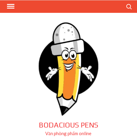
Skip
Search
to
content
BODACIOUS PENS
Văn phòng phẩm online