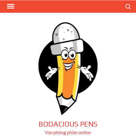
Skip
Search
to
content
BODACIOUS PENS
Văn phòng phẩm online