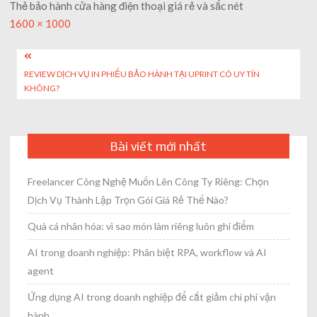
Thẻ bảo hành cửa hàng điện thoại giá rẻ và sắc nét
Full
1600 × 1000
size
Post
REVIEW DỊCH VỤ IN PHIẾU BẢO HÀNH TẠI UPRINT CÓ UY TÍN
navigation
KHÔNG?
Bài viết mới nhất
Freelancer Công Nghệ Muốn Lên Công Ty Riêng: Chọn
Dịch Vụ Thành Lập Trọn Gói Giá Rẻ Thế Nào?
Quà cá nhân hóa: vì sao món làm riêng luôn ghi điểm
AI trong doanh nghiệp: Phân biệt RPA, workflow và AI
agent
Ứng dụng AI trong doanh nghiệp để cắt giảm chi phí vận
hành