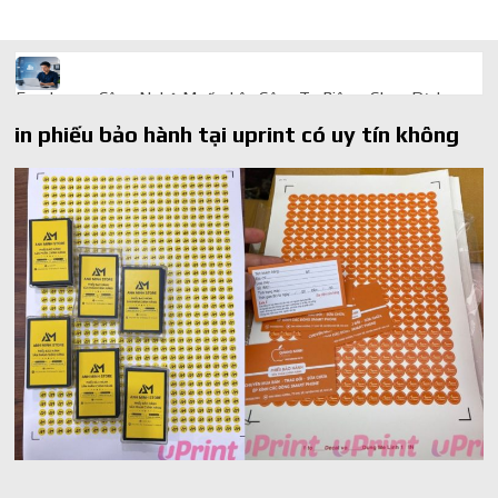
Freelancer Công Nghệ Muốn Lên Công Ty Riêng: Chọn Dịch
Vụ Thành Lập Trọn Gói Giá Rẻ Thế Nào?
in phiếu bảo hành tại uprint có uy tín không
Quà cá nhân hóa: vì sao món làm riêng luôn ghi điểm
AI trong doanh nghiệp: Phân biệt RPA, workflow và AI agent
Ứng dụng AI trong doanh nghiệp để cắt giảm chi phí vận hành
Ứng dụng AI cho chăm sóc khách hàng giúp web phản hồi
24/7
AI agent cho doanh nghiệp khác chatbot truyền thống ra sao