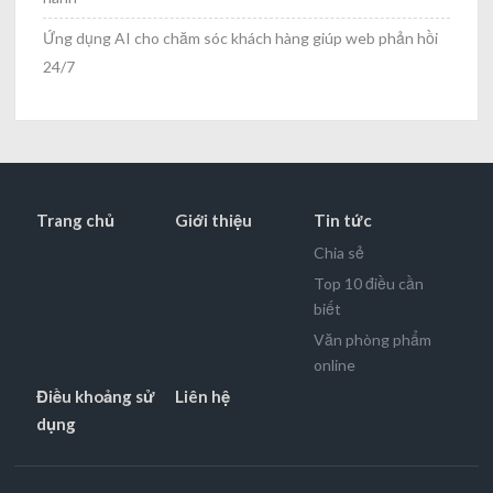
Ứng dụng AI cho chăm sóc khách hàng giúp web phản hồi
24/7
Trang chủ
Giới thiệu
Tin tức
Chia sẻ
Top 10 điều cần
biết
Văn phòng phẩm
online
Điều khoảng sử
Liên hệ
dụng