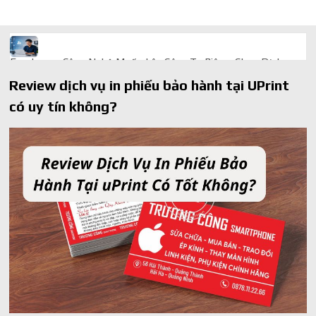
Freelancer Công Nghệ Muốn Lên Công Ty Riêng: Chọn Dịch
Vụ Thành Lập Trọn Gói Giá Rẻ Thế Nào?
Review dịch vụ in phiếu bảo hành tại UPrint
Quà cá nhân hóa: vì sao món làm riêng luôn ghi điểm
có uy tín không?
AI trong doanh nghiệp: Phân biệt RPA, workflow và AI agent
Ứng dụng AI trong doanh nghiệp để cắt giảm chi phí vận hành
Ứng dụng AI cho chăm sóc khách hàng giúp web phản hồi
24/7
AI agent cho doanh nghiệp khác chatbot truyền thống ra sao