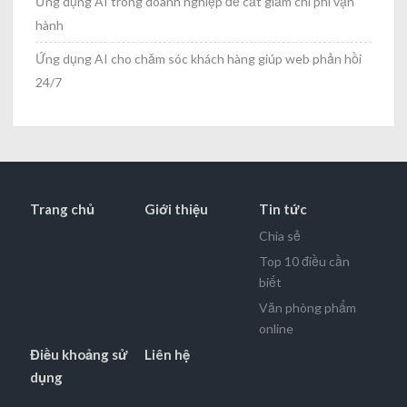
Ứng dụng AI trong doanh nghiệp để cắt giảm chi phí vận
hành
Ứng dụng AI cho chăm sóc khách hàng giúp web phản hồi
24/7
Trang chủ
Giới thiệu
Tin tức
Chia sẻ
Top 10 điều cần
biết
Văn phòng phẩm
online
Điều khoảng sử
Liên hệ
dụng