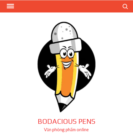
Skip
Search
to
content
BODACIOUS PENS
Văn phòng phẩm online