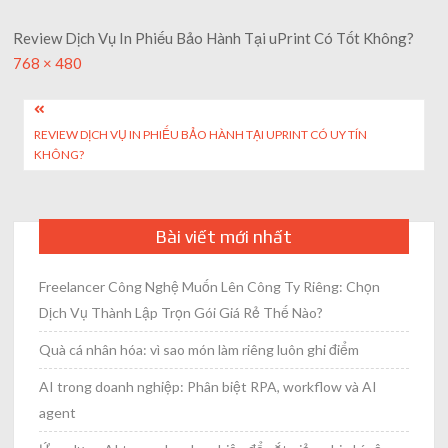
Review Dịch Vụ In Phiếu Bảo Hành Tại uPrint Có Tốt Không?
Full
768 × 480
size
Post
REVIEW DỊCH VỤ IN PHIẾU BẢO HÀNH TẠI UPRINT CÓ UY TÍN
navigation
KHÔNG?
Bài viết mới nhất
Freelancer Công Nghệ Muốn Lên Công Ty Riêng: Chọn
Dịch Vụ Thành Lập Trọn Gói Giá Rẻ Thế Nào?
Quà cá nhân hóa: vì sao món làm riêng luôn ghi điểm
AI trong doanh nghiệp: Phân biệt RPA, workflow và AI
agent