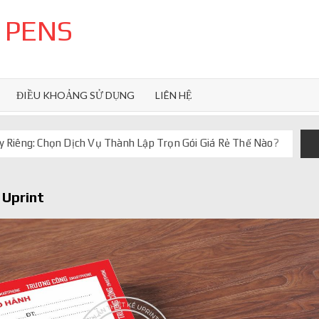
 PENS
ĐIỀU KHOẢNG SỬ DỤNG
LIÊN HỆ
 Riêng: Chọn Dịch Vụ Thành Lập Trọn Gói Giá Rẻ Thế Nào?
uôn ghi điểm
orkflow và AI agent
 Uprint
iảm chi phí vận hành
iúp web phản hồi 24/7
 truyền thống ra sao