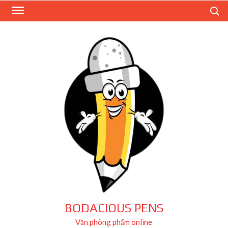
Skip
Search
to
content
BODACIOUS PENS
Văn phòng phẩm online