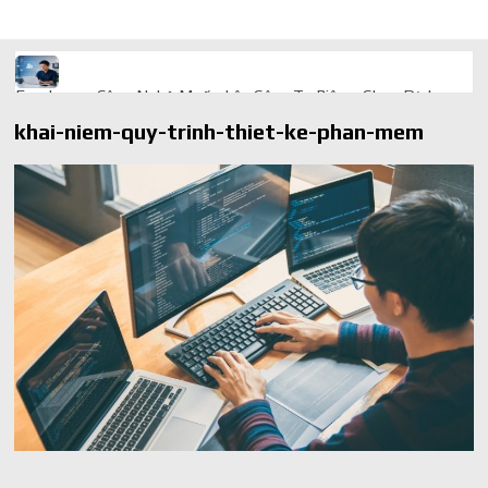
Freelancer Công Nghệ Muốn Lên Công Ty Riêng: Chọn Dịch
Vụ Thành Lập Trọn Gói Giá Rẻ Thế Nào?
khai-niem-quy-trinh-thiet-ke-phan-mem
Quà cá nhân hóa: vì sao món làm riêng luôn ghi điểm
AI trong doanh nghiệp: Phân biệt RPA, workflow và AI agent
Ứng dụng AI trong doanh nghiệp để cắt giảm chi phí vận hành
Ứng dụng AI cho chăm sóc khách hàng giúp web phản hồi
24/7
AI agent cho doanh nghiệp khác chatbot truyền thống ra sao