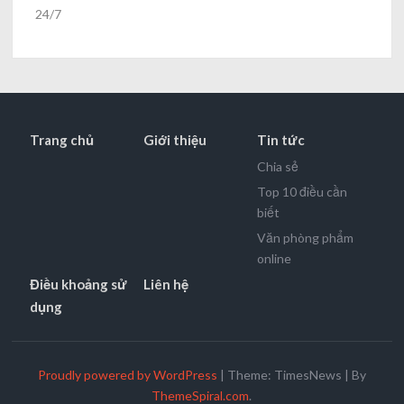
24/7
Trang chủ
Giới thiệu
Tin tức
Chia sẻ
Top 10 điều cần
biết
Văn phòng phẩm
online
Điều khoảng sử
Liên hệ
dụng
Proudly powered by WordPress
|
Theme: TimesNews
|
By
ThemeSpiral.com
.