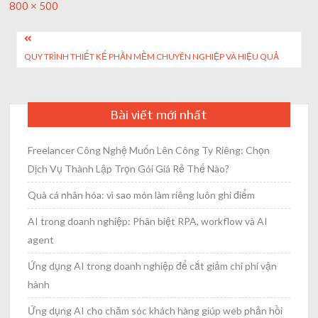
Full
800 × 500
size
Post
QUY TRÌNH THIẾT KẾ PHẦN MỀM CHUYÊN NGHIỆP VÀ HIỆU QUẢ
navigation
Bài viết mới nhất
Freelancer Công Nghệ Muốn Lên Công Ty Riêng: Chọn
Dịch Vụ Thành Lập Trọn Gói Giá Rẻ Thế Nào?
Quà cá nhân hóa: vì sao món làm riêng luôn ghi điểm
AI trong doanh nghiệp: Phân biệt RPA, workflow và AI
agent
Ứng dụng AI trong doanh nghiệp để cắt giảm chi phí vận
hành
Ứng dụng AI cho chăm sóc khách hàng giúp web phản hồi